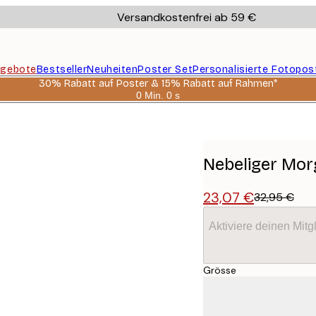
Versandkostenfrei ab 59 €
gebote
Bestseller
Neuheiten
Poster Set
Personalisierte Fotopos
30% Rabatt auf Poster & 15% Rabatt auf Rahmen*
0 Min.
0 s
Gültig
bis:
2026-
08-
06
Nebeliger Mor
23,07 €
32,95 €
Aktiviere deinen Mitg
Grösse