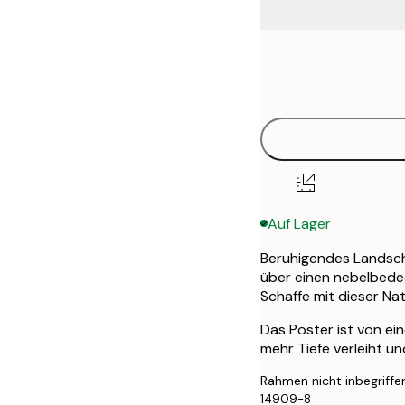
Frame
50x70 cm
options
Auf Lager
Beruhigendes Landsch
über einen nebelbede
Schaffe mit dieser N
Das Poster ist von ei
mehr Tiefe verleiht u
Rahmen nicht inbegriffe
14909-8