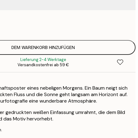
23
3
DEM WARENKORB HINZUFÜGEN
Lieferung 2-4 Werktage
Versandkostenfrei ab 59 €
aftsposter eines nebeligen Morgens. Ein Baum neigt sich
ckten Fluss und die Sonne geht langsam am Horizont auf.
aturfotografie eine wunderbare Atmosphäre.
ner gedruckten weißen Einfassung umrahmt, die dem Bild
nd das Motiv hervorhebt.
n.