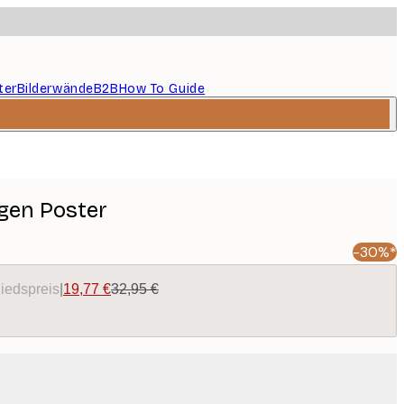
ter
Bilderwände
B2B
How To Guide
gen Poster
-30%*
liedspreis
|
19,77 €
32,95 €