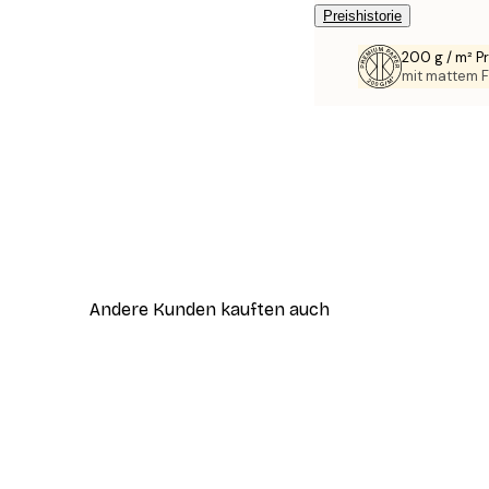
Preishistorie
200 g / m² 
mit mattem F
Andere Kunden kauften auch