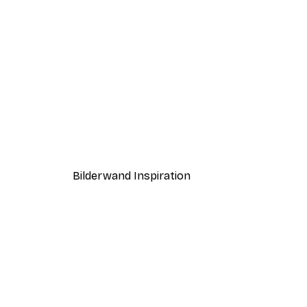
-30%*
Little Dean - Segelboote bei
Ab 9,07 €
12,95 €
Bilderwand Inspiration