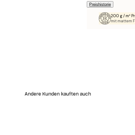
Preishistorie
200 g / m² 
mit mattem F
Andere Kunden kauften auch