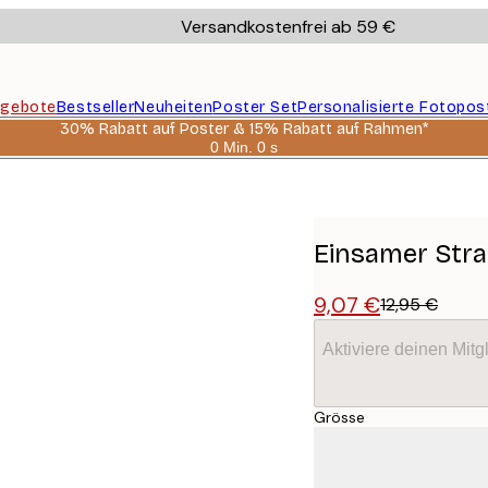
Versandkostenfrei ab 59 €
gebote
Bestseller
Neuheiten
Poster Set
Personalisierte Fotopos
30% Rabatt auf Poster & 15% Rabatt auf Rahmen*
0 Min.
0 s
Gültig
bis:
2026-
08-
06
Einsamer Stra
9,07 €
12,95 €
Aktiviere deinen Mitg
Grösse