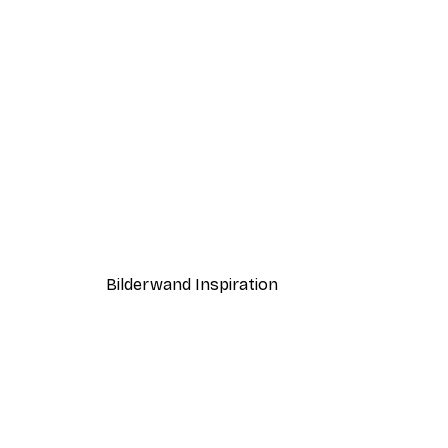
-70%
Outlet
Strand Surfer Poster
Ab 3,88 €
12,95 €
Bilderwand Inspiration