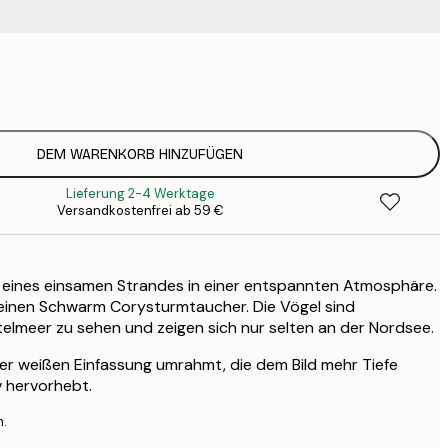
9
1
15
2
19
DEM WARENKORB HINZUFÜGEN
2
Lieferung 2-4 Werktage
19
Versandkostenfrei ab 59 €
2
30
4
eines einsamen Strandes in einer entspannten Atmosphäre.
einen Schwarm Corysturmtaucher. Die Vögel sind
elmeer zu sehen und zeigen sich nur selten an der Nordsee.
ner weißen Einfassung umrahmt, die dem Bild mehr Tiefe
v hervorhebt.
n.