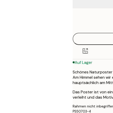
Frame
21x30 cm
options
30x40 cm
40x50 cm
50x50 cm
Auf Lager
70x100 cm
Schönes Naturposter 
Am Himmel sehen wir 
hauptsächlich am Mitt
Das Poster ist von ei
verleiht und das Moti
Rahmen nicht inbegriffe
PS50703-4