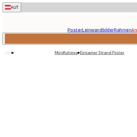
Skip
AUT
to
main
content.
Poster
Leinwandbilder
Rahmen
An
▸
▸
Mindfulness
Einsamer Strand Poster