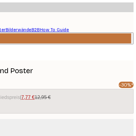
ter
Bilderwände
B2B
How To Guide
nd Poster
-30%*
liedspreis
|
7,77 €
12,95 €