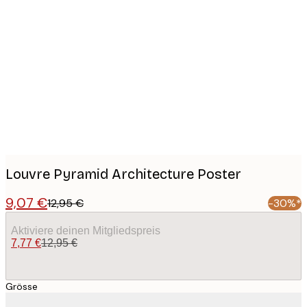
Product
images
Louvre Pyramid Architecture Poster
9,07 €
12,95 €
-30%*
Aktiviere deinen Mitgliedspreis
7,77 €
12,95 €
Grösse