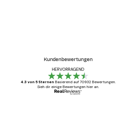
-30%*
ster
Coco Poster
Ab 9,07 €
12,95 €
Kundenbewertungen
HERVORRAGEND
4.3 von 5 Sternen
Basierend auf 70932 Bewertungen.
Sieh dir einige Bewertungen hier an.
Verifizierter Käufer
Kundenbewertungen
Alles wie immer zügig, schnell, sicher
verpackt und ein stressfreier Einkauf
gewesen.