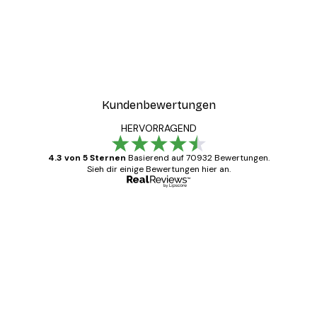
-40%*
ntergang Poster
Paris Poster
Ab 12,87 €
21,45 €
Kundenbewertungen
HERVORRAGEND
4.3 von 5 Sternen
Basierend auf 70932 Bewertungen.
Sieh dir einige Bewertungen hier an.
Verifizierter Käufer
Kundenbewertungen
Alles wie immer zügig, schnell, sicher
verpackt und ein stressfreier Einkauf
gewesen.
5 Jun
Edit D