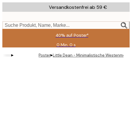
Skip
Versandkostenfrei ab 59 €
to
main
content.
Suche Produkt, Name, Marke...
40% auf Poster*
0 Min.
0 s
Gültig
bis:
▸
▸
Poster
Little Dean - Minimalistische Westenmode 
2026-
08-
09