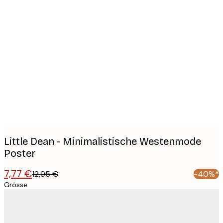
Product
images
Little Dean - Minimalistische Westenmode
Poster
7,77 €
12,95 €
-40%*
Grösse