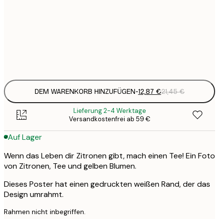
12
30x40 cm
2
Frame
options
DEM WARENKORB HINZUFÜGEN
-
12,87 €
21,45 €
Lieferung 2-4 Werktage
Versandkostenfrei ab 59 €
Auf Lager
Wenn das Leben dir Zitronen gibt, mach einen Tee! Ein Foto
von Zitronen, Tee und gelben Blumen.
Dieses Poster hat einen gedruckten weißen Rand, der das
Design umrahmt.
Rahmen nicht inbegriffen.