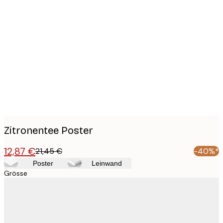
Product
images
Zitronentee Poster
12,87 €
21,45 €
-40%*
Poster
Leinwand
Grösse