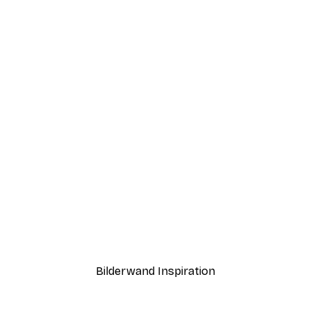
-40%*
Abstrakter Sonnenunter
Ab 7,77 €
12,95 €
Bilderwand Inspiration