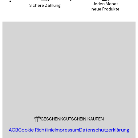
Jeden Monat
Sichere Zahlung
neue Produkte
E-Mail
SENDEN
Store
Poster Store
Kundendienst
GESCHENKGUTSCHEIN KAUFEN
AGB
Cookie Richtlinie
Impressum
Datenschutzerklärung