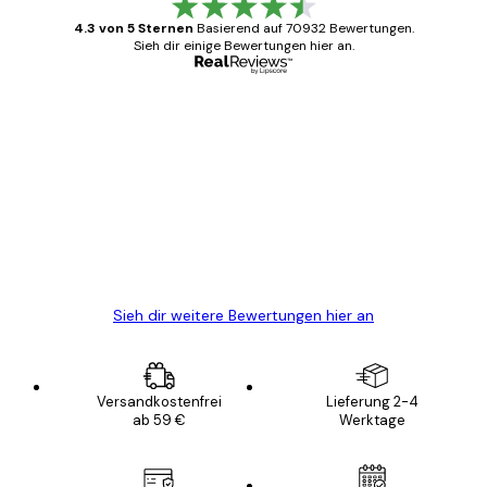
4.3 von 5 Sternen
Basierend auf 70932 Bewertungen.
Sieh dir einige Bewertungen hier an.
Verifizierter Käufer
Kundenbewertungen
Alles wie immer zügig, schnell, sicher
verpackt und ein stressfreier Einkauf
gewesen.
5 Jun
Edit D
Sieh dir weitere Bewertungen hier an
Versandkostenfrei
Lieferung 2-4
ab 59 €
Werktage