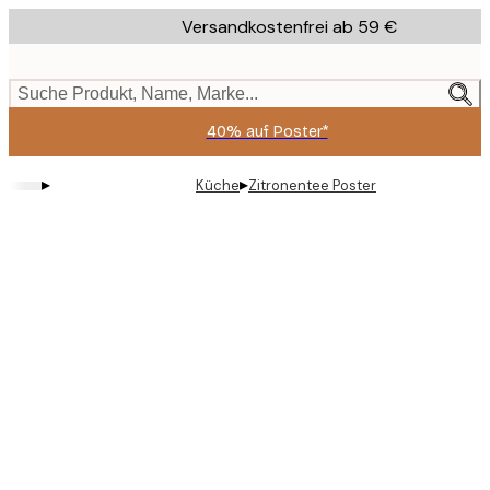
Skip
Versandkostenfrei ab 59 €
to
main
content.
Suche Produkt, Name, Marke...
40% auf Poster*
▸
▸
Küche
Zitronentee Poster