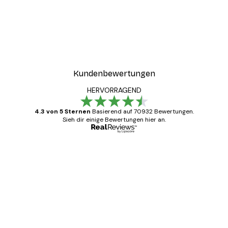
Kundenbewertungen
HERVORRAGEND
4.3 von 5 Sternen
Basierend auf 70932 Bewertungen.
Sieh dir einige Bewertungen hier an.
Verifizierter Käufer
Kundenbewertungen
Alles wie immer zügig, schnell, sicher
verpackt und ein stressfreier Einkauf
gewesen.
5 Jun
Edit D