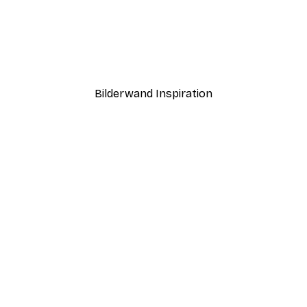
-40%*
ntergang Poster
Paris Poster
Ab 12,87 €
21,45 €
Bilderwand Inspiration