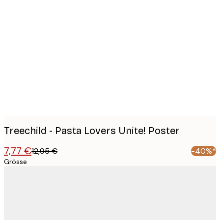
Product
images
Treechild - Pasta Lovers Unite! Poster
7,77 €
12,95 €
-40%*
Grösse