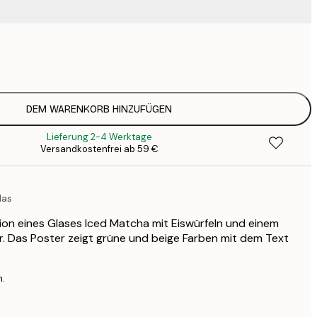
9
1
15
2
19
DEM WARENKORB HINZUFÜGEN
2
Lieferung 2-4 Werktage
23
Versandkostenfrei ab 59 €
3
30
4
las
75
ation eines Glases Iced Matcha mit Eiswürfeln und einem
. Das Poster zeigt grüne und beige Farben mit dem Text
n.