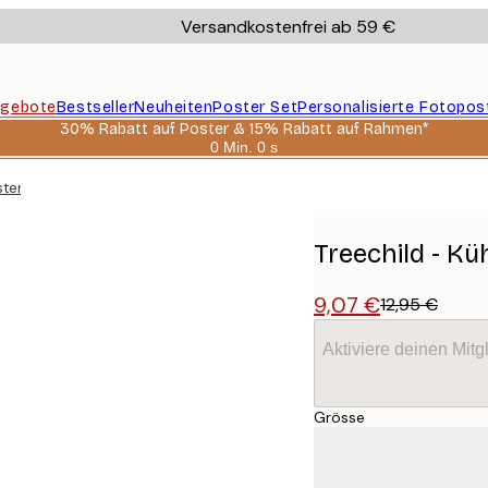
Versandkostenfrei ab 59 €
gebote
Bestseller
Neuheiten
Poster Set
Personalisierte Fotopos
30% Rabatt auf Poster & 15% Rabatt auf Rahmen*
0 Min.
0 s
Gültig
bis:
ster
2026-
08-
06
Treechild - Kü
9,07 €
12,95 €
Aktiviere deinen Mitg
Grösse