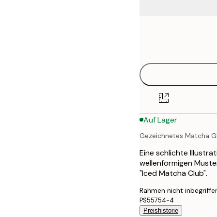
Frame
21x30 cm
options
30x40 cm
40x50 cm
50x70 cm
Auf Lager
70x100 cm
Gezeichnetes Matcha G
100x150 cm
Eine schlichte Illustr
wellenförmigen Muster
"Iced Matcha Club".
Rahmen nicht inbegriffe
PS55754-4
Preishistorie