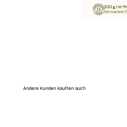
200 g / m² 
mit mattem F
Andere Kunden kauften auch