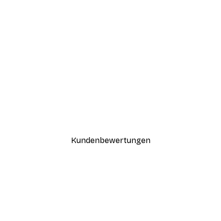
-30%*
Coco Poster
Ab 9,07 €
12,95 €
Kundenbewertungen
n
ügig, schnell, sicher verpackt und ein stressfreier Einkauf gewesen.