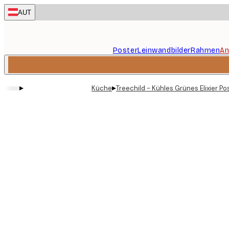
Skip
AUT
to
main
content.
Poster
Leinwandbilder
Rahmen
An
▸
▸
Küche
Treechild - Kühles Grünes Elixier Po