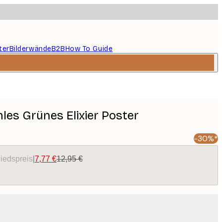
ter
Bilderwände
B2B
How To Guide
hles Grünes Elixier Poster
-30%*
liedspreis
|
7,77 €
12,95 €