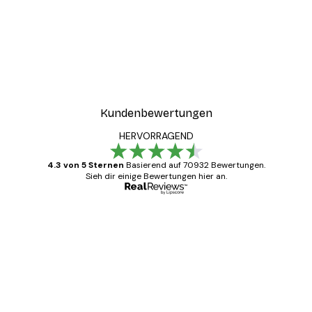
Kundenbewertungen
HERVORRAGEND
4.3 von 5 Sternen
Basierend auf 70932 Bewertungen.
Sieh dir einige Bewertungen hier an.
Verifizierter Käufer
Kundenbewertungen
Alles wie immer zügig, schnell, sicher
verpackt und ein stressfreier Einkauf
gewesen.
5 Jun