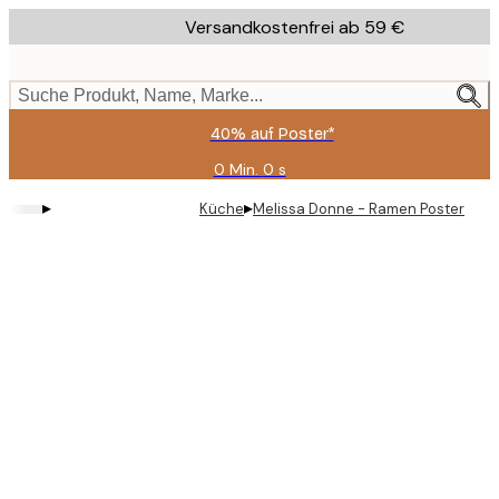
Skip
Versandkostenfrei ab 59 €
to
main
content.
Suche Produkt, Name, Marke...
40% auf Poster*
0 Min.
0 s
Gültig
bis:
▸
▸
Küche
Melissa Donne - Ramen Poster
2026-
08-
09