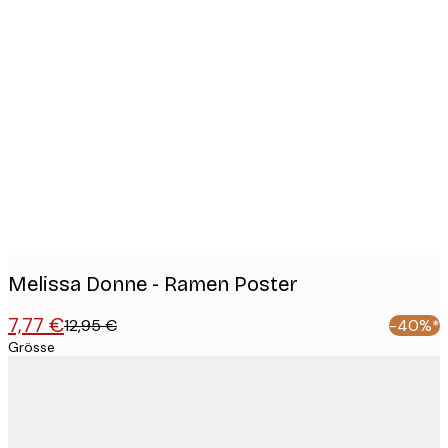
Product
images
Melissa Donne - Ramen Poster
7,77 €
12,95 €
-40%*
Grösse