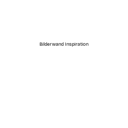
-40%*
ntergang Poster
Haus am See Poster
Ab 7,77 €
12,95 €
Bilderwand Inspiration