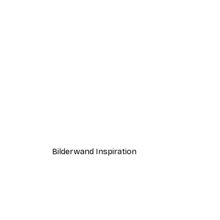
-40%*
Paris Poster
Ab 12,87 €
21,45 €
Bilderwand Inspiration