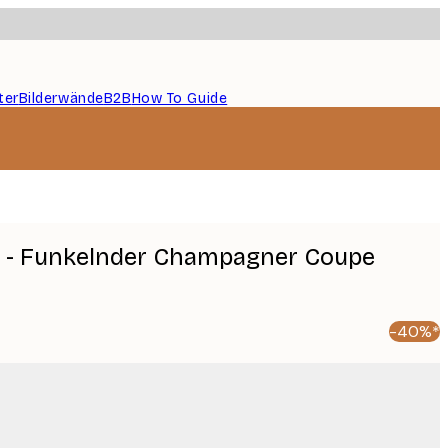
ter
Bilderwände
B2B
How To Guide
h - Funkelnder Champagner Coupe
-40%*