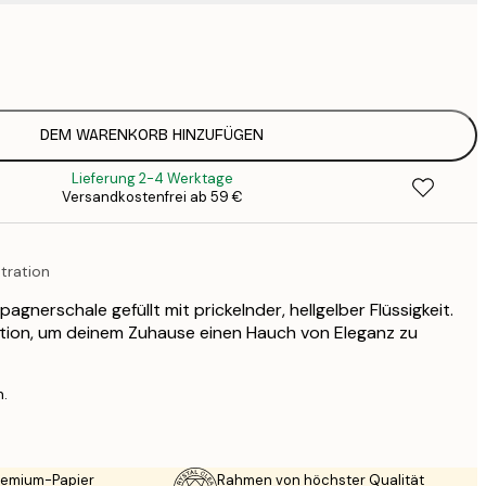
7
1
12
2
16
DEM WARENKORB HINZUFÜGEN
2
Lieferung 2-4 Werktage
19
Versandkostenfrei ab 59 €
3
26
4
tration
64
agnerschale gefüllt mit prickelnder, hellgelber Flüssigkeit.
ion, um deinem Zuhause einen Hauch von Eleganz zu
n.
Premium-Papier
Rahmen von höchster Qualität