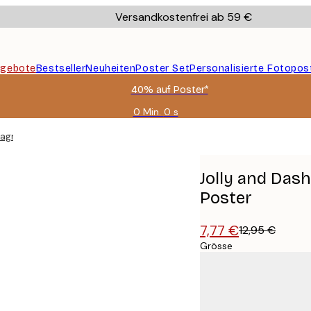
Versandkostenfrei ab 59 €
gebote
Bestseller
Neuheiten
Poster Set
Personalisierte Fotopos
40% auf Poster*
0 Min.
0 s
Gültig
bis:
pagner Coupe Poster
2026-
08-
09
Jolly and Das
Poster
7,77 €
12,95 €
Grösse