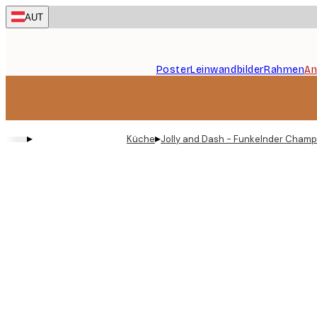
Skip
AUT
to
main
content.
Poster
Leinwandbilder
Rahmen
An
▸
▸
Küche
Jolly and Dash - Funkelnder Cham