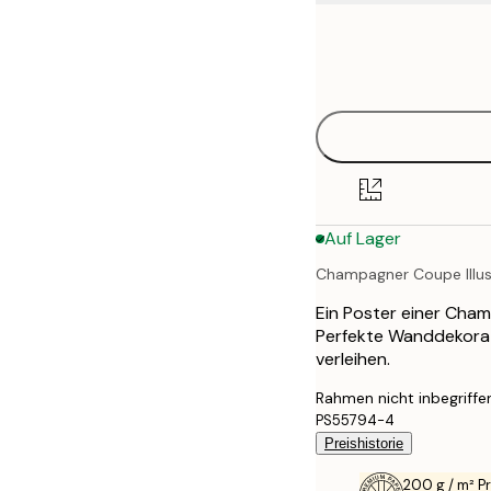
Frame
21x30 cm
options
30x40 cm
40x50 cm
50x70 cm
Auf Lager
70x100 cm
Champagner Coupe Illus
100x150 cm
Ein Poster einer Champ
Perfekte Wanddekorat
verleihen.
Rahmen nicht inbegriffe
PS55794-4
Preishistorie
200 g / m² 