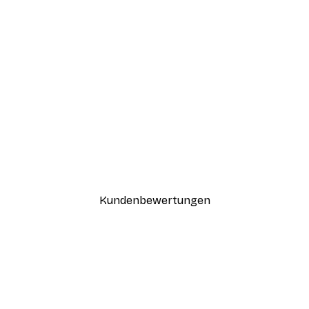
-40%*
Coco Poster
Ab 7,77 €
12,95 €
Kundenbewertungen
n
ügig, schnell, sicher verpackt und ein stressfreier Einkauf gewesen.