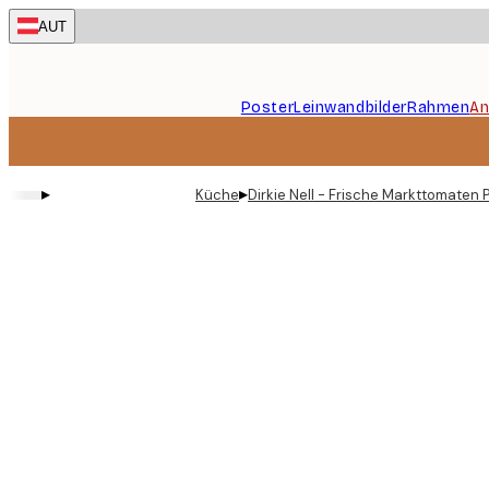
Skip
AUT
to
main
content.
Poster
Leinwandbilder
Rahmen
An
▸
▸
Küche
Dirkie Nell - Frische Markttomaten 