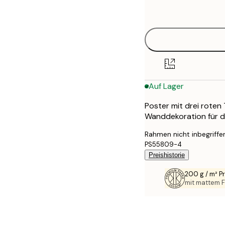
options
30x40 cm
40x50 cm
50x70 cm
Auf Lager
70x100 cm
Poster mit drei roten
100x150 cm
Wanddekoration für d
Rahmen nicht inbegriffe
PS55809-4
Preishistorie
200 g / m² 
mit mattem F