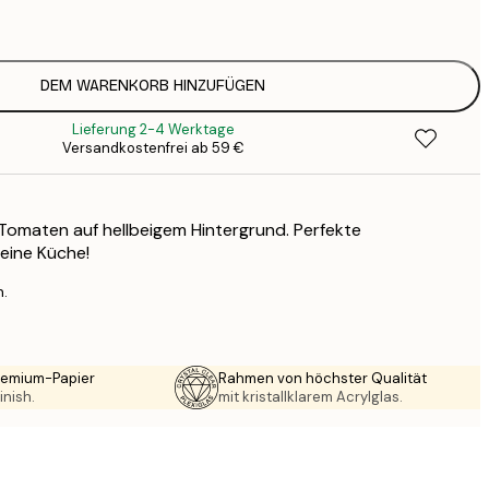
1
12
2
16
DEM WARENKORB HINZUFÜGEN
2
Lieferung 2-4 Werktage
19
Versandkostenfrei ab 59 €
3
26
4
 Tomaten auf hellbeigem Hintergrund. Perfekte
64
eine Küche!
n.
Premium-Papier
Rahmen von höchster Qualität
inish.
mit kristallklarem Acrylglas.