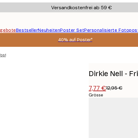
Versandkostenfrei ab 59 €
gebote
Bestseller
Neuheiten
Poster Set
Personalisierte Fotopos
40% auf Poster*
Poster
Dirkie Nell - 
7,77 €
12,95 €
Grösse