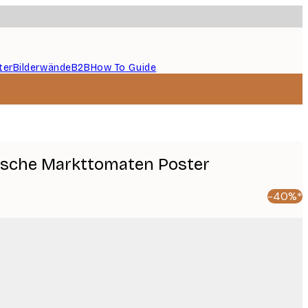
ter
Bilderwände
B2B
How To Guide
Frische Markttomaten Poster
-40%*