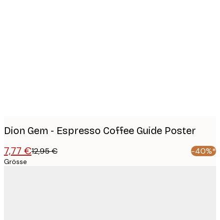
Product
images
Dion Gem - Espresso Coffee Guide Poster
7,77 €
12,95 €
-40%*
Grösse