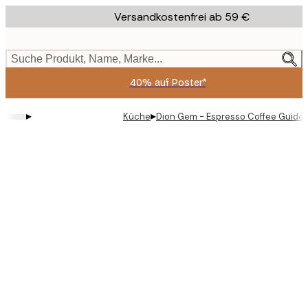
Skip
Versandkostenfrei ab 59 €
to
main
content.
Suche Produkt, Name, Marke...
40% auf Poster*
▸
▸
Küche
Dion Gem - Espresso Coffee Guide 