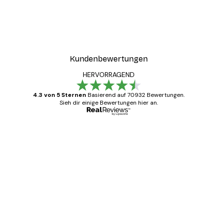
Kundenbewertungen
HERVORRAGEND
4.3 von 5 Sternen
Basierend auf 70932 Bewertungen.
Sieh dir einige Bewertungen hier an.
Verifizierter Käufer
Kundenbewertungen
Alles wie immer zügig, schnell, sicher
verpackt und ein stressfreier Einkauf
gewesen.
5 Jun
Edit D