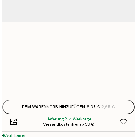
9
21x30 cm
1
15
30x40 cm
2
23
50x70 cm
3
Frame
options
DEM WARENKORB HINZUFÜGEN
-
9,07 €
12,95 €
Lieferung 2-4 Werktage
Versandkostenfrei ab 59 €
Auf Lager