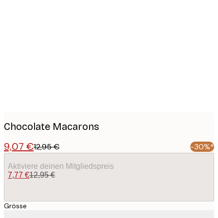
Product
images
Chocolate Macarons
9,07 €
12,95 €
-30%*
Aktiviere deinen Mitgliedspreis
7,77 €
12,95 €
Grösse