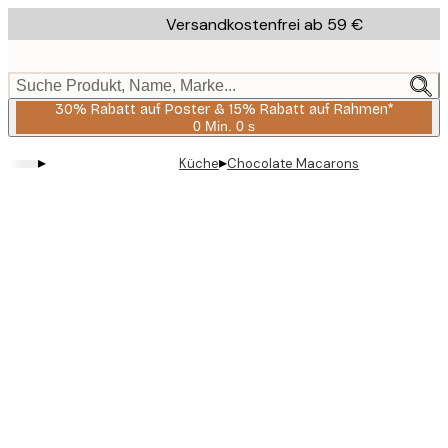
Skip
Versandkostenfrei ab 59 €
to
main
content.
Suche Produkt, Name, Marke...
30% Rabatt auf Poster & 15% Rabatt auf Rahmen*
0 Min.
0 s
Gültig
bis:
▸
▸
Küche
Chocolate Macarons
2026-
08-
06