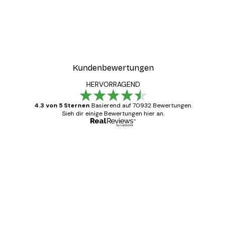
Kundenbewertungen
HERVORRAGEND
4.3 von 5 Sternen
Basierend auf 70932 Bewertungen.
Sieh dir einige Bewertungen hier an.
Verifizierter Käufer
Kundenbewertungen
Alles wie immer zügig, schnell, sicher
verpackt und ein stressfreier Einkauf
gewesen.
5 Jun
Edit D