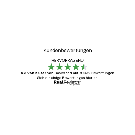
Kundenbewertungen
HERVORRAGEND
4.3 von 5 Sternen
Basierend auf 70932 Bewertungen.
Sieh dir einige Bewertungen hier an.
Verifizierter Käufer
Kundenbewertungen
Alles wie immer zügig, schnell, sicher
verpackt und ein stressfreier Einkauf
gewesen.
5 Jun