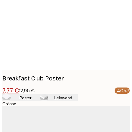
Product
images
Breakfast Club Poster
7,77 €
12,95 €
-40%*
Poster
Leinwand
Grösse