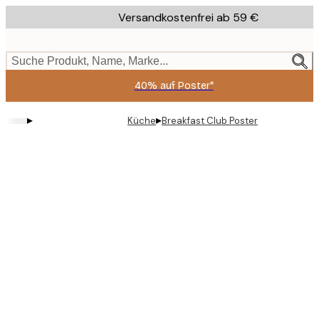
Skip
Versandkostenfrei ab 59 €
to
main
content.
Suche Produkt, Name, Marke...
40% auf Poster*
▸
▸
Küche
Breakfast Club Poster