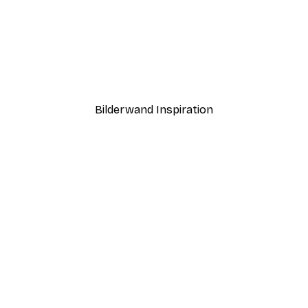
-40%*
eute Weingläser Poster
Kirschtomaten Poster
Ab 7,77 €
12,95 €
Bilderwand Inspiration