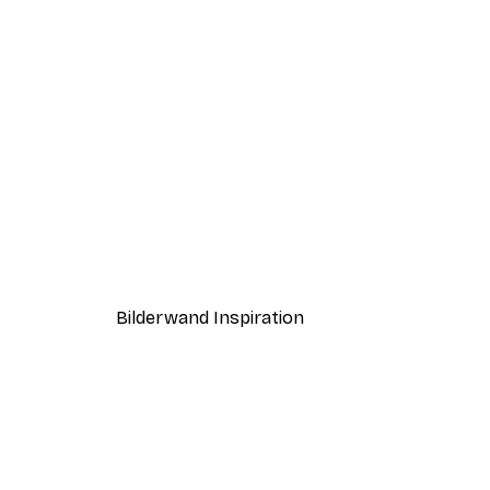
-40%*
Coco Poster
Ab 7,77 €
12,95 €
Bilderwand Inspiration