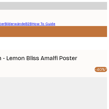
ter
Bilderwände
B2B
How To Guide
 - Lemon Bliss Amalfi Poster
-40%*