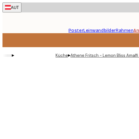
Skip
AUT
to
main
content.
Poster
Leinwandbilder
Rahmen
An
▸
▸
Küche
Athene Fritsch - Lemon Bliss Amalfi