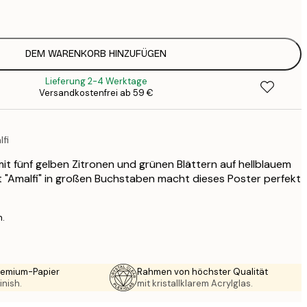
1
19
3
26
DEM WARENKORB HINZUFÜGEN
4
Lieferung 2-4 Werktage
64
Versandkostenfrei ab 59 €
lfi
mit fünf gelben Zitronen und grünen Blättern auf hellblauem
 "Amalfi" in großen Buchstaben macht dieses Poster perfekt
n.
Premium-Papier
Rahmen von höchster Qualität
inish.
mit kristallklarem Acrylglas.