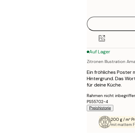
options
50x70 cm
70x100 cm
100x150 cm
Auf Lager
Zitronen Illustration Ama
Ein fröhliches Poster 
Hintergrund. Das Wort
für deine Küche.
Rahmen nicht inbegriffe
PS55702-4
Preishistorie
200 g / m² 
mit mattem F