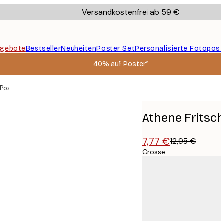
Versandkostenfrei ab 59 €
gebote
Bestseller
Neuheiten
Poster Set
Personalisierte Fotopos
40% auf Poster*
 Poster
Athene Fritsch
7,77 €
12,95 €
Grösse