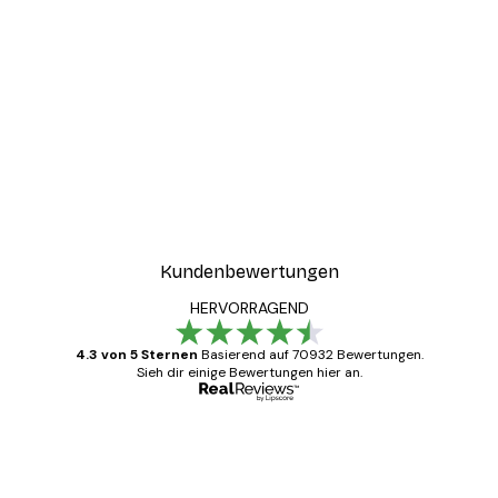
-30%*
ful Morning Poster
Sommermorgen Poster
Ab 9,07 €
12,95 €
Kundenbewertungen
HERVORRAGEND
4.3 von 5 Sternen
Basierend auf 70932 Bewertungen.
Sieh dir einige Bewertungen hier an.
Verifizierter Käufer
Kundenbewertungen
Alles wie immer zügig, schnell, sicher