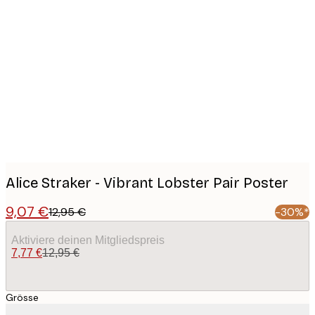
Product
images
Alice Straker - Vibrant Lobster Pair Poster
9,07 €
12,95 €
-30%*
Aktiviere deinen Mitgliedspreis
7,77 €
12,95 €
Grösse