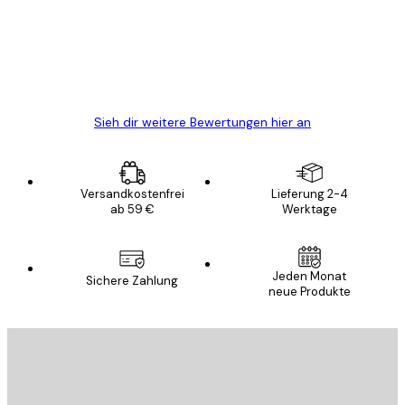
verpackt und ein stressfreier Einkauf
gewesen.
5 Jun
Edit D
Sieh dir weitere Bewertungen hier an
Versandkostenfrei
Lieferung 2-4
ab 59 €
Werktage
Jeden Monat
Sichere Zahlung
neue Produkte