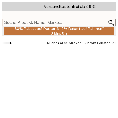
Skip
Versandkostenfrei ab 59 €
to
main
content.
Suche Produkt, Name, Marke...
30% Rabatt auf Poster & 15% Rabatt auf Rahmen*
0 Min.
0 s
Gültig
bis:
▸
▸
Küche
Alice Straker - Vibrant Lobster Pair
2026-
08-
06