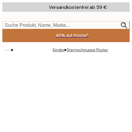
Skip
Versandkostenfrei ab 59 €
to
main
content.
Suche Produkt, Name, Marke...
40% auf Poster*
▸
▸
Kinder
Sternschnuppe Poster