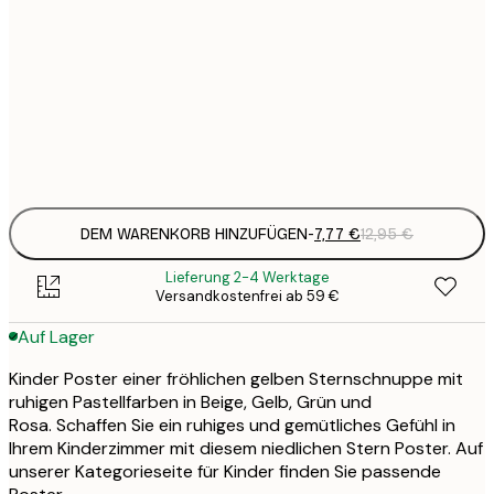
7
21x30 cm
1
12
30x40 cm
2
Frame
options
DEM WARENKORB HINZUFÜGEN
-
7,77 €
12,95 €
Lieferung 2-4 Werktage
Versandkostenfrei ab 59 €
Auf Lager
Kinder Poster einer fröhlichen gelben Sternschnuppe mit
ruhigen Pastellfarben in Beige, Gelb, Grün und
Rosa. Schaffen Sie ein ruhiges und gemütliches Gefühl in
Ihrem Kinderzimmer mit diesem niedlichen Stern Poster. Auf
unserer Kategorieseite für Kinder finden Sie passende