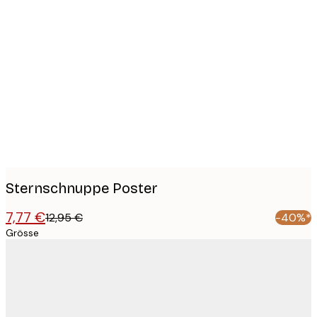
Product
images
Sternschnuppe Poster
7,77 €
12,95 €
-40%*
Grösse