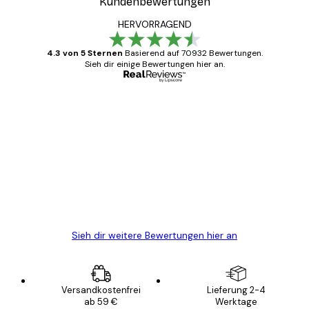
Kundenbewertungen
HERVORRAGEND
4.3 von 5 Sternen
Basierend auf 70932 Bewertungen.
Sieh dir einige Bewertungen hier an.
Verifizierter Käufer
Kundenbewertungen
Alles wie immer zügig, schnell, sicher
verpackt und ein stressfreier Einkauf
gewesen.
5 Jun
Edit D
Sieh dir weitere Bewertungen hier an
Versandkostenfrei
Lieferung 2-4
ab 59 €
Werktage