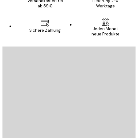
Versandkostenfrei
Lieferung 2-4
ab 59 €
Werktage
Jeden Monat
Sichere Zahlung
neue Produkte
E-Mail
SENDEN
Store
Poster Store
Kundendienst