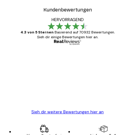
Kundenbewertungen
HERVORRAGEND
4.3 von 5 Sternen
Basierend auf 70932 Bewertungen.
Sieh dir einige Bewertungen hier an.
Verifizierter Käufer
Kundenbewertungen
Alles wie immer zügig, schnell, sicher
verpackt und ein stressfreier Einkauf
gewesen.
5 Jun
Edit D
Sieh dir weitere Bewertungen hier an