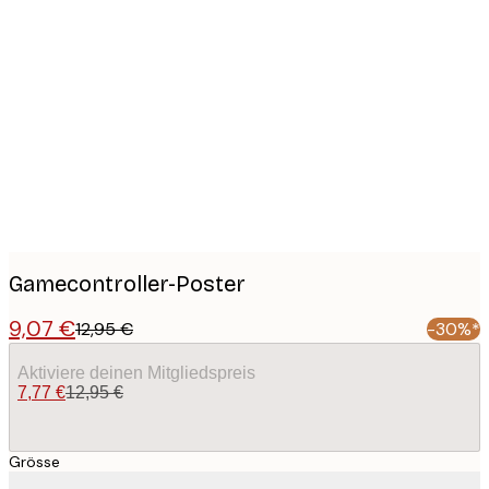
Product
images
Gamecontroller-Poster
9,07 €
12,95 €
-30%*
Aktiviere deinen Mitgliedspreis
7,77 €
12,95 €
Grösse