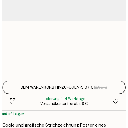
9
21x30 cm
1
15
30x40 cm
2
Frame
options
DEM WARENKORB HINZUFÜGEN
-
9,07 €
12,95 €
Lieferung 2-4 Werktage
Versandkostenfrei ab 59 €
Auf Lager
Coole und grafische Strichzeichnung Poster eines