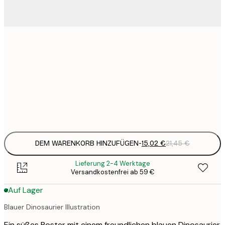
15
30x40 cm
2
23
50x70 cm
3
Frame
options
DEM WARENKORB HINZUFÜGEN
-
15,02 €
21,45 €
Lieferung 2-4 Werktage
Versandkostenfrei ab 59 €
Auf Lager
Blauer Dinosaurier Illustration
Ein süßes Poster mit einem freundlichen blauen Dinosaurier