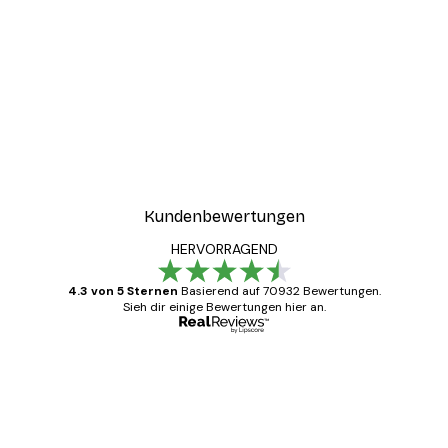
Kundenbewertungen
HERVORRAGEND
4.3 von 5 Sternen
Basierend auf 70932 Bewertungen.
Sieh dir einige Bewertungen hier an.
Verifizierter Käufer
Kundenbewertungen
Alles wie immer zügig, schnell, sicher
verpackt und ein stressfreier Einkauf