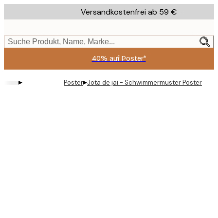
Skip
Versandkostenfrei ab 59 €
to
main
content.
Suche Produkt, Name, Marke...
40% auf Poster*
▸
▸
Poster
Jota de jai - Schwimmermuster Poster