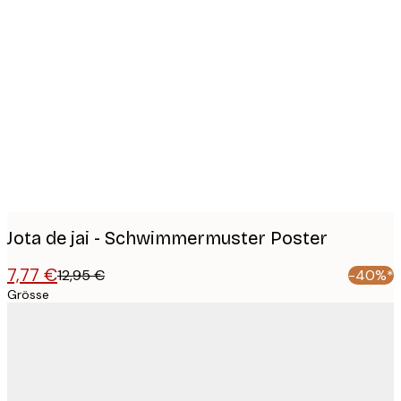
Product
images
Jota de jai - Schwimmermuster Poster
7,77 €
12,95 €
-40%*
Grösse