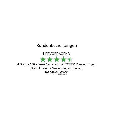
Kundenbewertungen
HERVORRAGEND
4.3 von 5 Sternen
Basierend auf 70932 Bewertungen.
Sieh dir einige Bewertungen hier an.
Verifizierter Käufer
Kundenbewertungen
Alles wie immer zügig, schnell, sicher
verpackt und ein stressfreier Einkauf
gewesen.