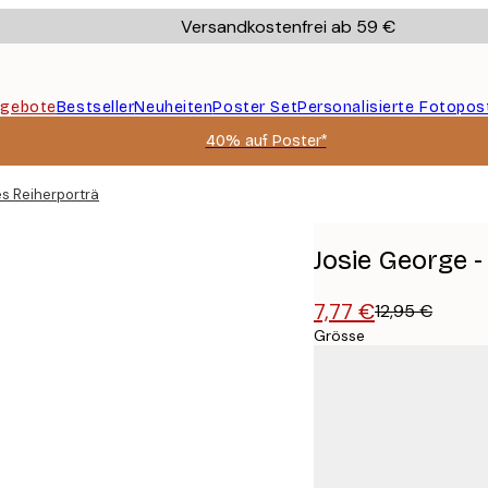
Versandkostenfrei ab 59 €
gebote
Bestseller
Neuheiten
Poster Set
Personalisierte Fotopos
40% auf Poster*
s Reiherporträt Poster
Josie George -
7,77 €
12,95 €
Grösse