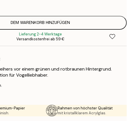
1
12
2
16
DEM WARENKORB HINZUFÜGEN
2
Lieferung 2-4 Werktage
16
Versandkostenfrei ab 59 €
2
19
3
t
26
4
eihers vor einem grünen und rotbraunen Hintergrund.
64
on für Vogelliebhaber.
n.
Premium-Papier
Rahmen von höchster Qualität
inish.
mit kristallklarem Acrylglas.