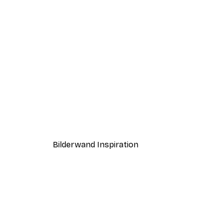
-40%*
Coco Poster
Ab 7,77 €
12,95 €
Bilderwand Inspiration