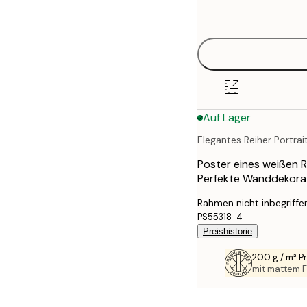
options
30x40 cm
40x50 cm
50x50 cm
Auf Lager
50x70 cm
Elegantes Reiher Portrai
70x100 cm
Poster eines weißen R
100x150 cm
Perfekte Wanddekorati
Rahmen nicht inbegriffe
PS55318-4
Preishistorie
200 g / m² 
mit mattem F