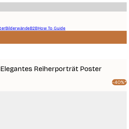
ter
Bilderwände
B2B
How To Guide
 Elegantes Reiherporträt Poster
-40%*