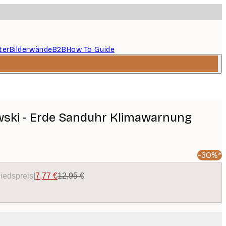
ter
Bilderwände
B2B
How To Guide
ski - Erde Sanduhr Klimawarnung
-30%*
liedspreis
|
7,77 €
12,95 €