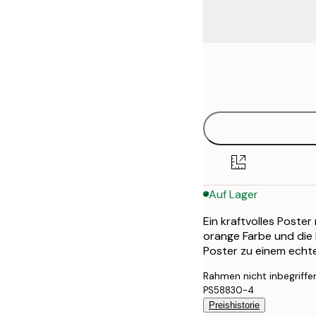
Frame
21x30 cm
options
50x70 cm
70x100 cm
Auf Lager
Ein kraftvolles Poster
orange Farbe und die
Poster zu einem echte
Rahmen nicht inbegriffe
PS58830-4
Preishistorie