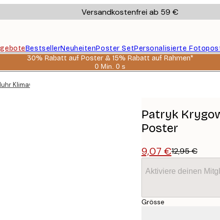
Versandkostenfrei ab 59 €
gebote
Bestseller
Neuheiten
Poster Set
Personalisierte Fotopos
30% Rabatt auf Poster & 15% Rabatt auf Rahmen*
0 Min.
0 s
Gültig
bis:
duhr Klimawarnung Poster
2026-
08-
06
Patryk Krygow
Poster
9,07 €
12,95 €
Aktiviere deinen Mitg
Grösse