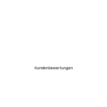
-30%*
Coco Poster
Ab 9,07 €
12,95 €
Kundenbewertungen
n
ügig, schnell, sicher verpackt und ein stressfreier Einkauf gewesen.