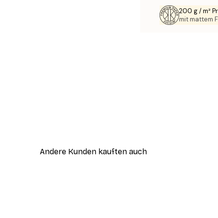
200 g / m² 
mit mattem F
Andere Kunden kauften auch