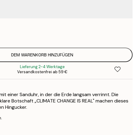
9
1
23
3
30
DEM WARENKORB HINZUFÜGEN
4
Lieferung 2-4 Werktage
Versandkostenfrei ab 59 €
 mit einer Sanduhr, in der die Erde langsam verrinnt. Die
 klare Botschaft „CLIMATE CHANGE IS REAL" machen dieses
n Hingucker.
n.