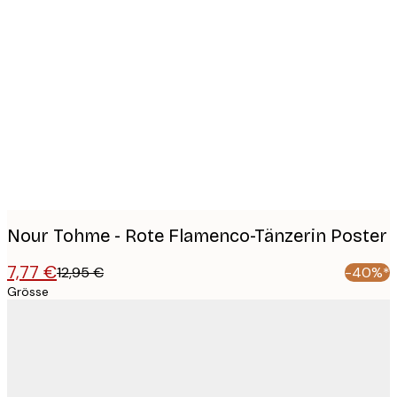
Product
images
Nour Tohme - Rote Flamenco-Tänzerin Poster
7,77 €
12,95 €
-40%*
Grösse