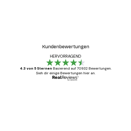
Kundenbewertungen
HERVORRAGEND
4.3 von 5 Sternen
Basierend auf 70932 Bewertungen.
Sieh dir einige Bewertungen hier an.
Verifizierter Käufer
Kundenbewertungen
Alles wie immer zügig, schnell, sicher
verpackt und ein stressfreier Einkauf
gewesen.
5 Jun