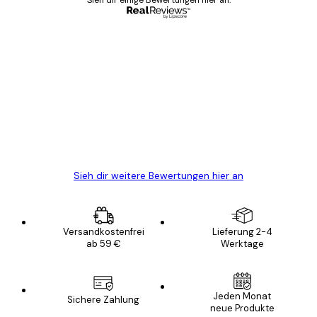
Sieh dir einige Bewertungen hier an.
Verifizierter Käufer
Kundenbewertungen
Alles wie immer zügig, schnell, sicher
verpackt und ein stressfreier Einkauf
gewesen.
5 Jun
Edit D
Sieh dir weitere Bewertungen hier an
Versandkostenfrei
Lieferung 2-4
ab 59 €
Werktage
Jeden Monat
Sichere Zahlung
neue Produkte