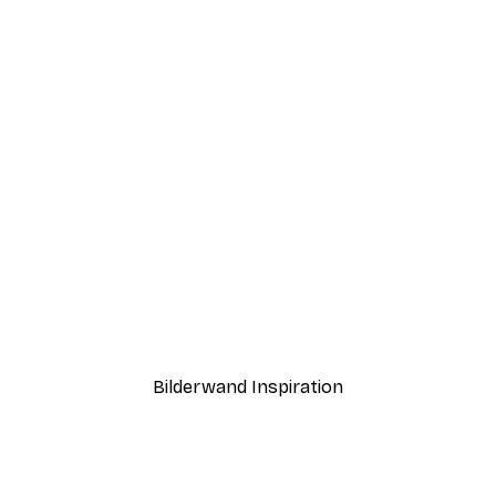
-30%*
fgang Poster
Morgen Seeblick Poster
Ab 9,07 €
12,95 €
Bilderwand Inspiration