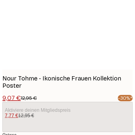
Product
images
Nour Tohme - Ikonische Frauen Kollektion
Poster
9,07 €
12,95 €
-30%*
Aktiviere deinen Mitgliedspreis
7,77 €
12,95 €
Grösse