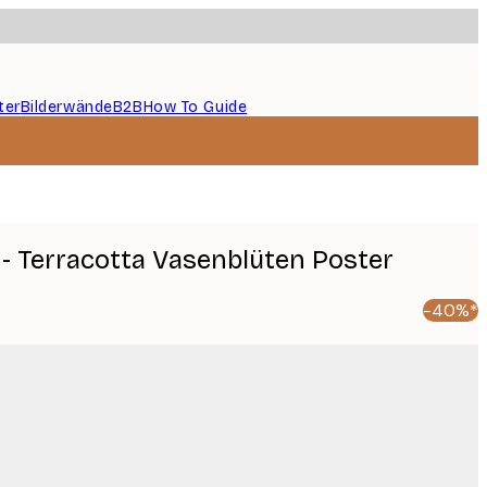
ter
Bilderwände
B2B
How To Guide
a - Terracotta Vasenblüten Poster
-40%*