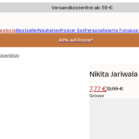
Versandkostenfrei ab 59 €
gebote
Bestseller
Neuheiten
Poster Set
Personalisierte Fotopos
40% auf Poster*
 Vasenblüten Poster
Nikita Jariwal
7,77 €
12,95 €
Grösse