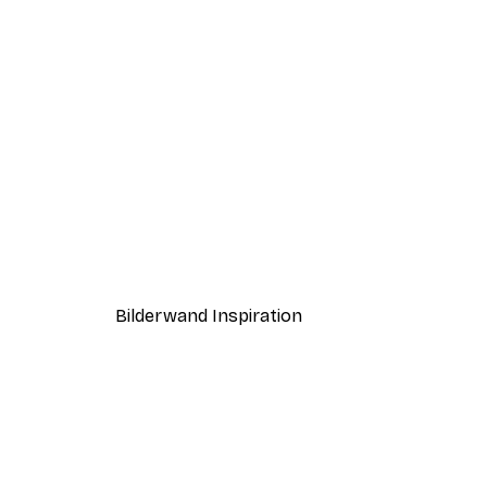
-40%*
Sommermorgen Poster
Ab 7,77 €
12,95 €
Bilderwand Inspiration