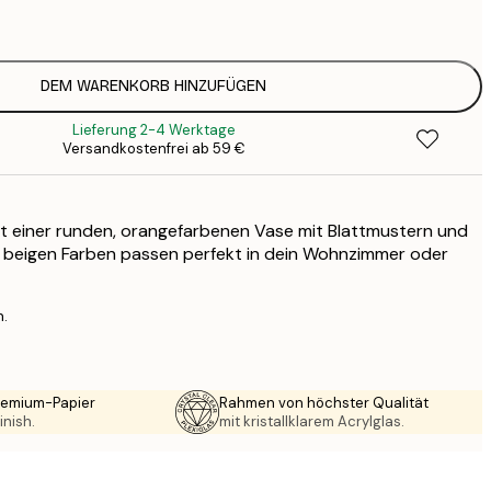
1
12
2
16
DEM WARENKORB HINZUFÜGEN
2
Lieferung 2-4 Werktage
19
Versandkostenfrei ab 59 €
3
26
4
it einer runden, orangefarbenen Vase mit Blattmustern und
64
ie beigen Farben passen perfekt in dein Wohnzimmer oder
n.
Premium-Papier
Rahmen von höchster Qualität
inish.
mit kristallklarem Acrylglas.