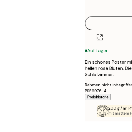
options
30x40 cm
40x50 cm
50x70 cm
Auf Lager
70x100 cm
Ein schönes Poster m
100x150 cm
hellen rosa Blüten. D
Schlafzimmer.
Rahmen nicht inbegriffe
PS56976-4
Preishistorie
200 g / m² 
mit mattem F