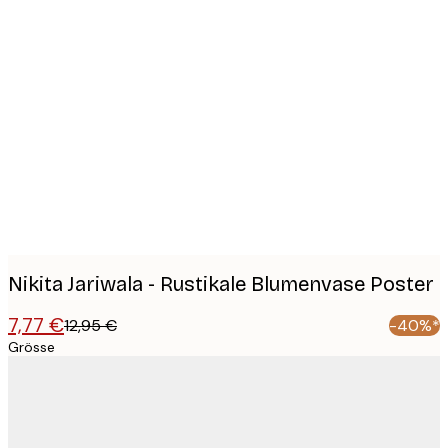
Product
images
Nikita Jariwala - Rustikale Blumenvase Poster
7,77 €
12,95 €
-40%*
Grösse