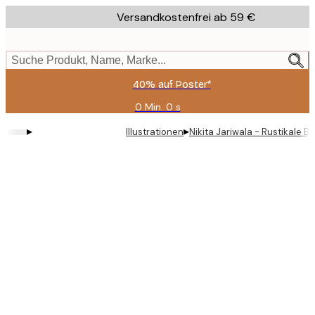
Skip
Versandkostenfrei ab 59 €
to
main
content.
Suche Produkt, Name, Marke...
40% auf Poster*
0 Min.
0 s
Gültig
bis:
▸
▸
Illustrationen
Nikita Jariwala - Rustikale 
2026-
08-
09