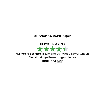
Kundenbewertungen
HERVORRAGEND
4.3 von 5 Sternen
Basierend auf 70932 Bewertungen.
Sieh dir einige Bewertungen hier an.
Verifizierter Käufer
Kundenbewertungen
Alles wie immer zügig, schnell, sicher
verpackt und ein stressfreier Einkauf
gewesen.
5 Jun
Edit D