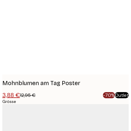
Product
images
Mohnblumen am Tag Poster
3,88 €
12,95 €
-70%
Outlet
Grösse