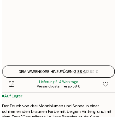
3
21x30 cm
1
5
30x40 cm
2
8
50x70 cm
3
Frame
options
DEM WARENKORB HINZUFÜGEN
-
3,88 €
12,95 €
Lieferung 2-4 Werktage
Versandkostenfrei ab 59 €
Auf Lager
Der Druck von drei Mohnblumen und Sonne in einer
schimmernden braunen Farbe mit beigem Hintergrund mit
dem Text "Coquelicots Le Jour Poppies at day" am