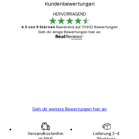
Kundenbewertungen
HERVORRAGEND
4.3 von 5 Sternen
Basierend auf 70932 Bewertungen.
Sieh dir einige Bewertungen hier an.
Verifizierter Käufer
Kundenbewertungen
Alles wie immer zügig, schnell, sicher
verpackt und ein stressfreier Einkauf
gewesen.
5 Jun
Edit D
Sieh dir weitere Bewertungen hier an
Versandkostenfrei
Lieferung 2-4
ab 59 €
Werktage