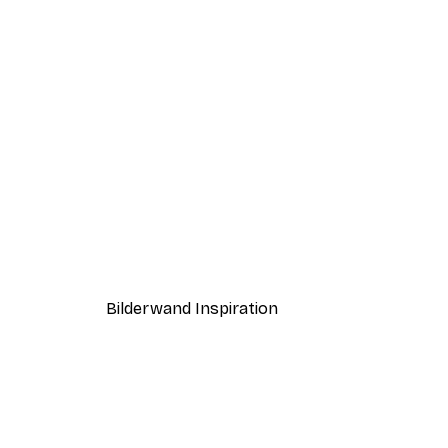
-40%*
The Powerpuff Girls™ Squad 
Ab 12,87 €
21,45 €
Bilderwand Inspiration