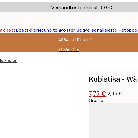
Versandkostenfrei ab 59 €
gebote
Bestseller
Neuheiten
Poster Set
Personalisierte Fotopos
40% auf Poster*
0 Min.
0 s
Gültig
bis:
le Poster
2026-
08-
09
Kubistika - W
7,77 €
12,95 €
Grösse