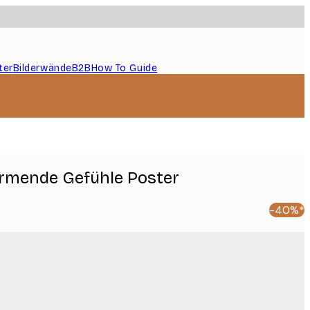
ter
Bilderwände
B2B
How To Guide
ärmende Gefühle Poster
-40%*