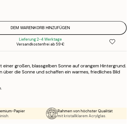
7
1
12
2
16
DEM WARENKORB HINZUFÜGEN
2
Lieferung 2-4 Werktage
19
Versandkostenfrei ab 59 €
3
26
4
t einer großen, blassgelben Sonne auf orangem Hintergrund.
n über die Sonne und schaffen ein warmes, friedliches Bild
n.
Premium-Papier
Rahmen von höchster Qualität
inish.
mit kristallklarem Acrylglas.