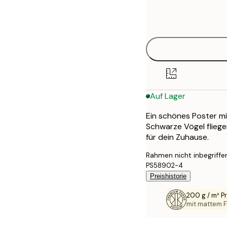
Frame
21x30 cm
options
30x40 cm
40x50 cm
50x70 cm
Auf Lager
70x100 cm
Ein schönes Poster mi
Schwarze Vögel fliege
für dein Zuhause.
Rahmen nicht inbegriffe
PS58902-4
Preishistorie
200 g / m² 
mit mattem F