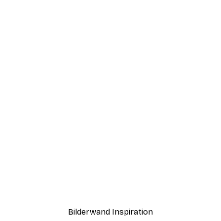
-40%*
 Tulip Poster
Erdkugel Poster
Ab 7,77 €
12,95 €
Bilderwand Inspiration