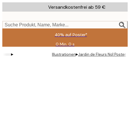
Skip
Versandkostenfrei ab 59 €
to
main
content.
Suche Produkt, Name, Marke...
40% auf Poster*
0 Min.
0 s
Gültig
bis:
▸
▸
Illustrationen
Jardin de Fleurs No1 Poster
2026-
08-
09