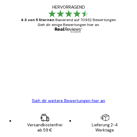
HERVORRAGEND
4.3 von 5 Sternen
Basierend auf 70932 Bewertungen.
Sieh dir einige Bewertungen hier an.
Verifizierter Käufer
Kundenbewertungen
Alles wie immer zügig, schnell, sicher
verpackt und ein stressfreier Einkauf
gewesen.
5 Jun
Edit D
Sieh dir weitere Bewertungen hier an
Versandkostenfrei
Lieferung 2-4
ab 59 €
Werktage