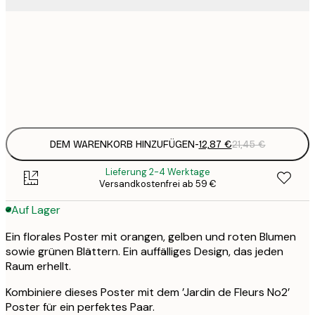
12
30x40 cm
2
Frame
options
DEM WARENKORB HINZUFÜGEN
-
12,87 €
21,45 €
Lieferung 2-4 Werktage
Versandkostenfrei ab 59 €
Auf Lager
Ein florales Poster mit orangen, gelben und roten Blumen
sowie grünen Blättern. Ein auffälliges Design, das jeden
Raum erhellt.
Kombiniere dieses Poster mit dem ’Jardin de Fleurs No2’
Poster für ein perfektes Paar.