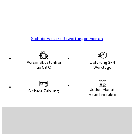
verpackt und ein stressfreier Einkauf
gewesen.
5 Jun
Edit D
Sieh dir weitere Bewertungen hier an
Versandkostenfrei
Lieferung 2-4
ab 59 €
Werktage
Jeden Monat
Sichere Zahlung
neue Produkte