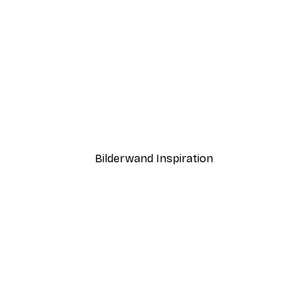
-30%*
Ohara Koson - Kohlmeise auf Paulowniazweig Poster
Ab 9,07 €
12,95 €
Bilderwand Inspiration