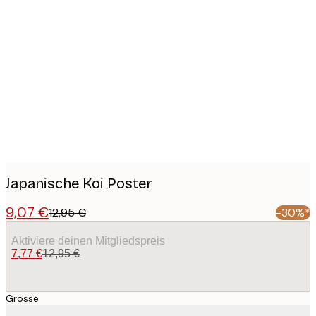
Product
images
Japanische Koi Poster
9,07 €
12,95 €
-30%*
Aktiviere deinen Mitgliedspreis
7,77 €
12,95 €
Grösse