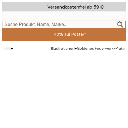
Skip
Versandkostenfrei ab 59 €
to
main
content.
Suche Produkt, Name, Marke...
40% auf Poster*
▸
▸
Illustrationen
Goldenes Feuerwerk-Plakat