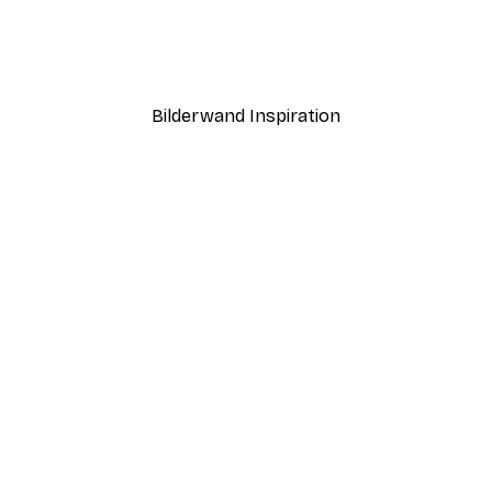
Nr2 Poster
Der beste Therapeut Pos
Ab 7,77 €
12,95 €
Bilderwand Inspiration