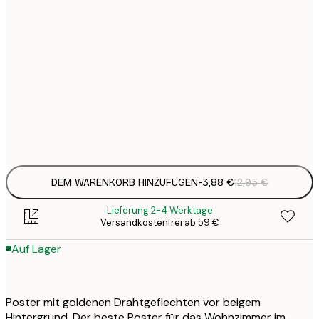
3
21x30 cm
1
5
30x40 cm
2
8
50x70 cm
3
Frame
options
DEM WARENKORB HINZUFÜGEN
-
3,88 €
12,95 €
Lieferung 2-4 Werktage
Versandkostenfrei ab 59 €
Auf Lager
Poster mit goldenen Drahtgeflechten vor beigem
Hintergrund. Der beste Poster für das Wohnzimmer im