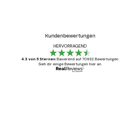
Kundenbewertungen
HERVORRAGEND
4.3 von 5 Sternen
Basierend auf 70932 Bewertungen.
Sieh dir einige Bewertungen hier an.
Verifizierter Käufer
Kundenbewertungen
Alles wie immer zügig, schnell, sicher
verpackt und ein stressfreier Einkauf
gewesen.
5 Jun
Edit D