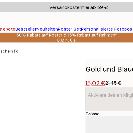
Versandkostenfrei ab 59 €
gebote
Bestseller
Neuheiten
Poster Set
Personalisierte Fotopos
30% Rabatt auf Poster & 15% Rabatt auf Rahmen*
0 Min.
0 s
Gültig
bis:
uscheln Poster
2026-
08-
06
Gold und Blau
15,02 €
21,45 €
Aktiviere deinen Mitg
Grösse