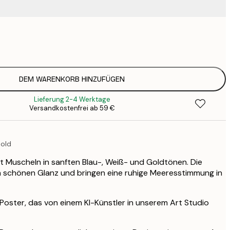
15
2
23
3
DEM WARENKORB HINZUFÜGEN
Lieferung 2-4 Werktage
Versandkostenfrei ab 59 €
Gold
t Muscheln in sanften Blau-, Weiß- und Goldtönen. Die
 schönen Glanz und bringen eine ruhige Meeresstimmung in
s Poster, das von einem KI-Künstler in unserem Art Studio