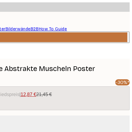
ter
Bilderwände
B2B
How To Guide
e Abstrakte Muscheln Poster
-30%*
liedspreis
|
12,87 €
21,45 €