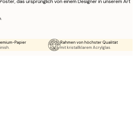
s Poster, das ursprünglich von einem Designer in unserem Art
n.
Premium-Papier
Rahmen von höchster Qualität
inish.
mit kristallklarem Acrylglas.