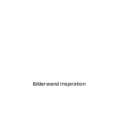
-30%*
Coco Poster
Ab 9,07 €
12,95 €
Bilderwand Inspiration