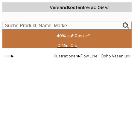
Skip
Versandkostenfrei ab 59 €
to
main
content.
Suche Produkt, Name, Marke...
40% auf Poster*
0 Min.
0 s
Gültig
bis:
▸
▸
Illustrationen
Flow Line - Boho Vasen und B
2026-
08-
09