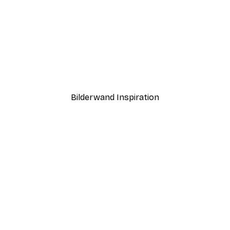
fgang Poster
Morgen Seeblick Poster
Ab 7,77 €
12,95 €
Bilderwand Inspiration