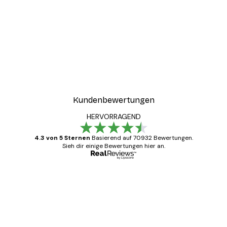
Kundenbewertungen
HERVORRAGEND
4.3 von 5 Sternen
Basierend auf 70932 Bewertungen.
Sieh dir einige Bewertungen hier an.
Verifizierter Käufer
Kundenbewertungen
Alles wie immer zügig, schnell, sicher
verpackt und ein stressfreier Einkauf
gewesen.