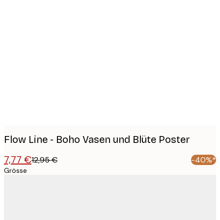
Product
images
Flow Line - Boho Vasen und Blüte Poster
7,77 €
12,95 €
-40%*
Grösse