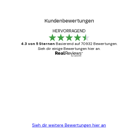
Kundenbewertungen
HERVORRAGEND
4.3 von 5 Sternen
Basierend auf 70932 Bewertungen.
Sieh dir einige Bewertungen hier an.
Verifizierter Käufer
Kundenbewertungen
Alles wie immer zügig, schnell, sicher
verpackt und ein stressfreier Einkauf
gewesen.
5 Jun
Edit D
Sieh dir weitere Bewertungen hier an