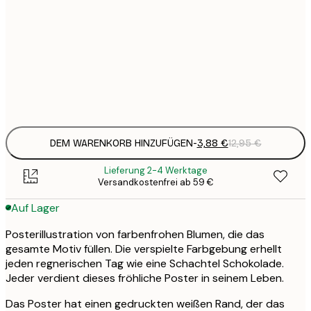
3
21x30 cm
1
5
30x40 cm
2
Frame
options
DEM WARENKORB HINZUFÜGEN
-
3,88 €
12,95 €
Lieferung 2-4 Werktage
Versandkostenfrei ab 59 €
Auf Lager
Posterillustration von farbenfrohen Blumen, die das
gesamte Motiv füllen. Die verspielte Farbgebung erhellt
jeden regnerischen Tag wie eine Schachtel Schokolade.
Jeder verdient dieses fröhliche Poster in seinem Leben.
Das Poster hat einen gedruckten weißen Rand, der das