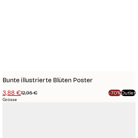
Product
images
Bunte illustrierte Blüten Poster
3,88 €
12,95 €
-70%
Outlet
Grösse