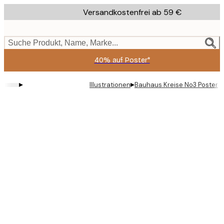
Skip
Versandkostenfrei ab 59 €
to
main
content.
Suche Produkt, Name, Marke...
40% auf Poster*
▸
▸
Illustrationen
Bauhaus Kreise No3 Poster