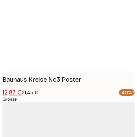
Product
images
Bauhaus Kreise No3 Poster
12,87 €
21,45 €
-40%*
Grösse