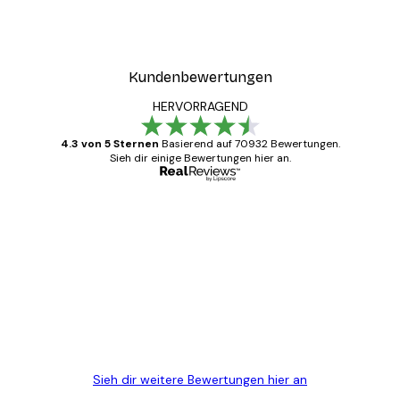
Kundenbewertungen
HERVORRAGEND
4.3 von 5 Sternen
Basierend auf 70932 Bewertungen.
Sieh dir einige Bewertungen hier an.
Verifizierter Käufer
Kundenbewertungen
Alles wie immer zügig, schnell, sicher
verpackt und ein stressfreier Einkauf
gewesen.
5 Jun
Edit D
Sieh dir weitere Bewertungen hier an