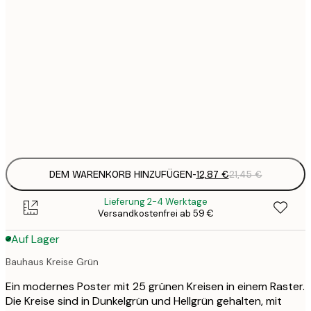
12
30x40 cm
2
19
50x70 cm
3
26
70x100 cm
4
Frame
options
DEM WARENKORB HINZUFÜGEN
-
12,87 €
21,45 €
Lieferung 2-4 Werktage
Versandkostenfrei ab 59 €
Auf Lager
Bauhaus Kreise Grün
Ein modernes Poster mit 25 grünen Kreisen in einem Raster.
Die Kreise sind in Dunkelgrün und Hellgrün gehalten, mit