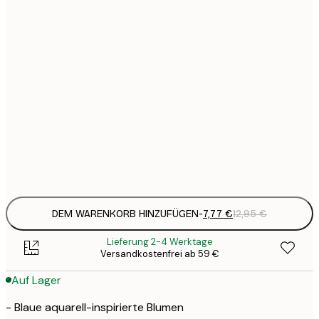
7
21x30 cm
1
12
30x40 cm
2
19
50x70 cm
3
26
70x100 cm
4
Frame
options
DEM WARENKORB HINZUFÜGEN
-
7,77 €
12,95 €
Lieferung 2-4 Werktage
Versandkostenfrei ab 59 €
Auf Lager
- Blaue aquarell-inspirierte Blumen