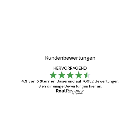
Kundenbewertungen
HERVORRAGEND
4.3 von 5 Sternen
Basierend auf 70932 Bewertungen.
Sieh dir einige Bewertungen hier an.
Verifizierter Käufer
Kundenbewertungen
Alles wie immer zügig, schnell, sicher
verpackt und ein stressfreier Einkauf
gewesen.