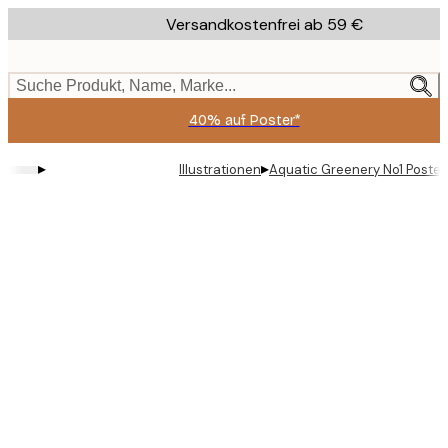
Skip
Versandkostenfrei ab 59 €
to
main
content.
Suche Produkt, Name, Marke...
40% auf Poster*
▸
▸
Illustrationen
Aquatic Greenery No1 Poster