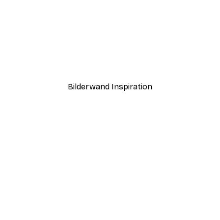
-40%*
Steg beim Sonnenaufgan
Ab 12,87 €
21,45 €
Bilderwand Inspiration