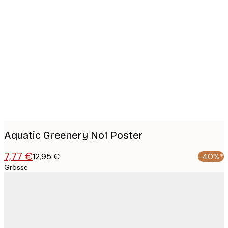
Product
images
Aquatic Greenery No1 Poster
7,77 €
12,95 €
-40%*
Grösse