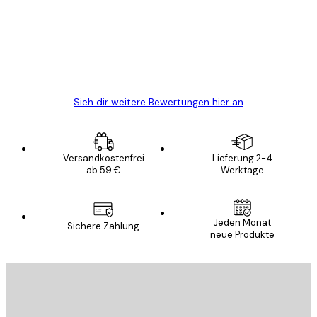
Alles wie immer zügig, schnell, sicher
verpackt und ein stressfreier Einkauf
gewesen.
5 Jun
Edit D
Sieh dir weitere Bewertungen hier an
Versandkostenfrei
Lieferung 2-4
ab 59 €
Werktage
Jeden Monat
Sichere Zahlung
neue Produkte