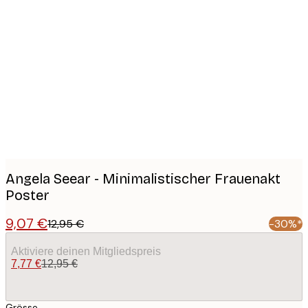
Product
images
Angela Seear - Minimalistischer Frauenakt
Poster
9,07 €
12,95 €
-30%*
Aktiviere deinen Mitgliedspreis
7,77 €
12,95 €
Grösse