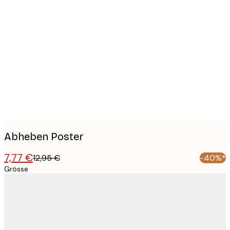
Product
images
Abheben Poster
7,77 €
12,95 €
-40%*
Grösse