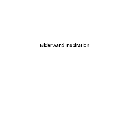
-40%*
ster
Coco Poster
Ab 7,77 €
12,95 €
Bilderwand Inspiration