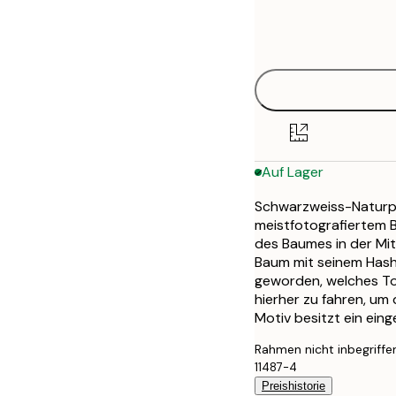
Frame
21x30 cm
options
30x40 cm
40x50 cm
50x50 cm
Auf Lager
50x70 cm
Schwarzweiss-Naturpo
70x100 cm
meistfotografiertem B
des Baumes in der Mit
Baum mit seinem Has
geworden, welches To
hierher zu fahren, u
Motiv besitzt ein ein
Rahmen nicht inbegriffe
11487-4
Preishistorie