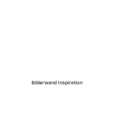
-40%*
Record Player Poster
Ab 7,77 €
12,95 €
Bilderwand Inspiration