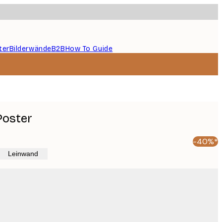
ter
Bilderwände
B2B
How To Guide
Poster
-40%*
Leinwand