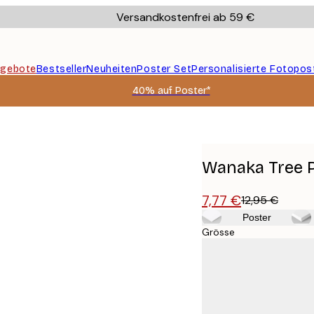
Versandkostenfrei ab 59 €
gebote
Bestseller
Neuheiten
Poster Set
Personalisierte Fotopos
40% auf Poster*
Wanaka Tree 
7,77 €
12,95 €
Poster
Grösse