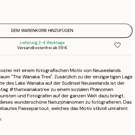
7
1
12
2
16
DEM WARENKORB HINZUFÜGEN
2
Lieferung 2-4 Werktage
16
Versandkostenfrei ab 59 €
2
19
3
ster mit einem fotografischen Motiv von Neuseelands
26
4
aum "The Wanaka Tree". Zusätzlich zu der einzigartigen Lage
te des Lake Wanaka auf der Südinsel Neuseelands ist der
htag #thatwanakatree zu einem sozialen Phänomen
uristen und Fotografen auf der ganzen Welt dazu bringt,
m dieses wunderschöne Naturphänomen zu fotografieren. Das
gebautes Passepartout, welches das Motiv stilvoll umrahmt.
n.