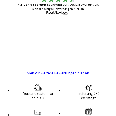
4.3 von 5 Sternen
Basierend auf 70932 Bewertungen.
Sieh dir einige Bewertungen hier an.
Verifizierter Käufer
Kundenbewertungen
Alles wie immer zügig, schnell, sicher
verpackt und ein stressfreier Einkauf
gewesen.
5 Jun
Edit D
Sieh dir weitere Bewertungen hier an
Versandkostenfrei
Lieferung 2-4
ab 59 €
Werktage