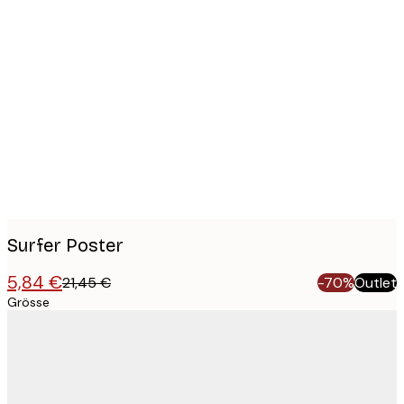
Product
images
Surfer Poster
5,84 €
21,45 €
-70%
Outlet
Grösse