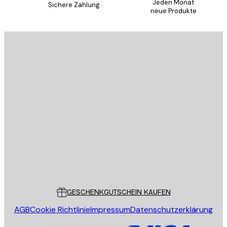
Jeden Monat
Sichere Zahlung
neue Produkte
E-Mail
SENDEN
Store
Poster Store
Kundendienst
GESCHENKGUTSCHEIN KAUFEN
AGB
Cookie Richtlinie
Impressum
Datenschutzerklärung