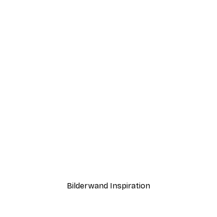
-70%
Outlet
nd Poster
Nebliger Horizont Poster
Ab 3,88 €
12,95 €
Bilderwand Inspiration