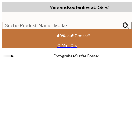
Skip
Versandkostenfrei ab 59 €
to
main
content.
Suche Produkt, Name, Marke...
40% auf Poster*
0 Min.
0 s
Gültig
bis:
▸
▸
Fotografie
Surfer Poster
2026-
08-
09