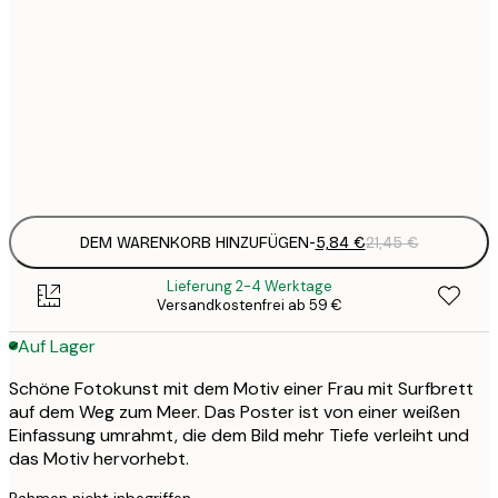
5
30x40 cm
2
8
50x70 cm
3
Frame
options
DEM WARENKORB HINZUFÜGEN
-
5,84 €
21,45 €
Lieferung 2-4 Werktage
Versandkostenfrei ab 59 €
Auf Lager
Schöne Fotokunst mit dem Motiv einer Frau mit Surfbrett
auf dem Weg zum Meer. Das Poster ist von einer weißen
Einfassung umrahmt, die dem Bild mehr Tiefe verleiht und
das Motiv hervorhebt.