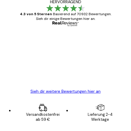
HERVORRAGEND
4.3 von 5 Sternen
Basierend auf 70932 Bewertungen.
Sieh dir einige Bewertungen hier an.
Verifizierter Käufer
Kundenbewertungen
Alles wie immer zügig, schnell, sicher
verpackt und ein stressfreier Einkauf
gewesen.
5 Jun
Edit D
Sieh dir weitere Bewertungen hier an
Versandkostenfrei
Lieferung 2-4
ab 59 €
Werktage