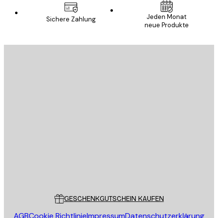
Jeden Monat
Sichere Zahlung
neue Produkte
E-Mail
SENDEN
Store
Poster Store
Kundendienst
GESCHENKGUTSCHEIN KAUFEN
AGB
Cookie Richtlinie
Impressum
Datenschutzerklärung