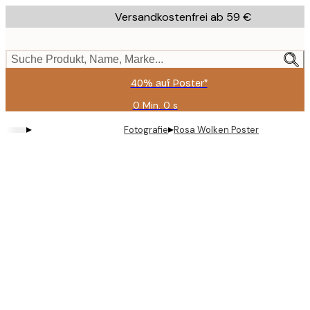
Skip
Versandkostenfrei ab 59 €
to
main
content.
Suche Produkt, Name, Marke...
40% auf Poster*
0 Min.
0 s
Gültig
bis:
▸
▸
Fotografie
Rosa Wolken Poster
2026-
08-
09