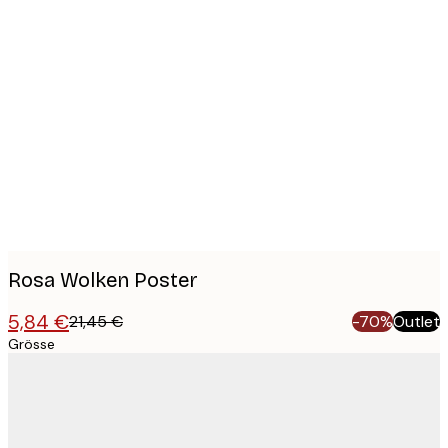
Product
images
Rosa Wolken Poster
5,84 €
21,45 €
-70%
Outlet
Grösse