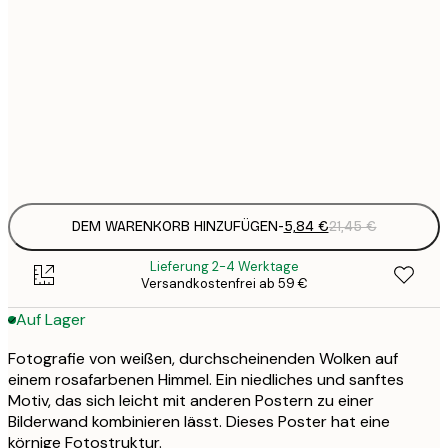
5
30x40 cm
2
8
50x70 cm
3
Frame
options
DEM WARENKORB HINZUFÜGEN
-
5,84 €
21,45 €
Lieferung 2-4 Werktage
Versandkostenfrei ab 59 €
Auf Lager
Fotografie von weißen, durchscheinenden Wolken auf
einem rosafarbenen Himmel. Ein niedliches und sanftes
Motiv, das sich leicht mit anderen Postern zu einer
Bilderwand kombinieren lässt. Dieses Poster hat eine
körnige Fotostruktur.