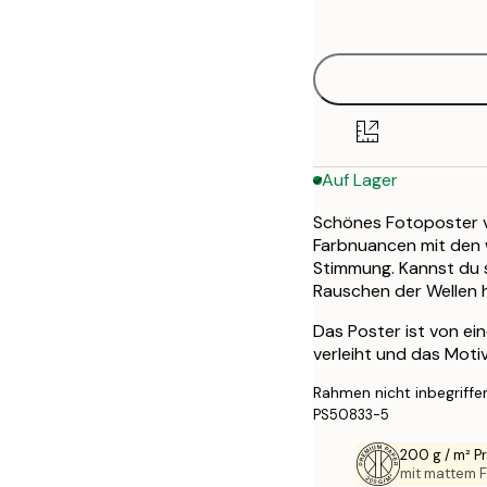
options
30x40 cm
50x70 cm
Auf Lager
Schönes Fotoposter vo
Farbnuancen mit den 
Stimmung. Kannst du 
Rauschen der Wellen 
Das Poster ist von ei
verleiht und das Moti
Rahmen nicht inbegriffe
PS50833-5
200 g / m² 
mit mattem F