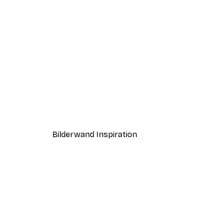
-30%*
Paris Poster
Ab 15,02 €
21,45 €
Bilderwand Inspiration