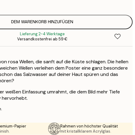
5
2
8
DEM WARENKORB HINZUFÜGEN
3
Lieferung 2-4 Werktage
Versandkostenfrei ab 59 €
n rosa Wellen, die sanft auf die Küste schlagen. Die hellen
weichen Wellen verleihen dem Poster eine ganz besondere
schon das Salzwasser auf deiner Haut spüren und das
hören?
ner weißen Einfassung umrahmt, die dem Bild mehr Tiefe
v hervorhebt.
n.
Premium-Papier
Rahmen von höchster Qualität
inish.
mit kristallklarem Acrylglas.