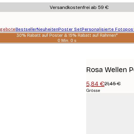
Versandkostenfrei ab 59 €
gebote
Bestseller
Neuheiten
Poster Set
Personalisierte Fotopos
30% Rabatt auf Poster & 15% Rabatt auf Rahmen*
0 Min.
0 s
Gültig
bis:
2026-
08-
06
Rosa Wellen P
5,84 €
21,45 €
Grösse