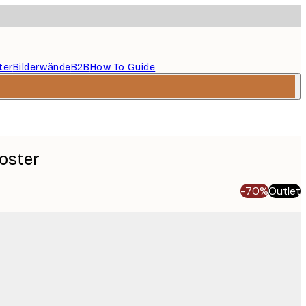
ter
Bilderwände
B2B
How To Guide
oster
-70%
Outlet