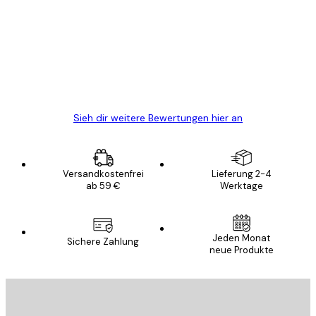
Alles wie immer zügig, schnell, sicher
verpackt und ein stressfreier Einkauf
gewesen.
5 Jun
Edit D
Sieh dir weitere Bewertungen hier an
Versandkostenfrei
Lieferung 2-4
ab 59 €
Werktage
Jeden Monat
Sichere Zahlung
neue Produkte