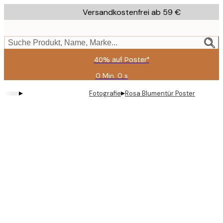
Skip
Versandkostenfrei ab 59 €
to
main
content.
Suche Produkt, Name, Marke...
40% auf Poster*
0 Min.
0 s
Gültig
bis:
▸
▸
Fotografie
Rosa Blumentür Poster
2026-
08-
09