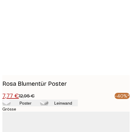
Product
images
Rosa Blumentür Poster
7,77 €
12,95 €
-40%*
Poster
Leinwand
Grösse