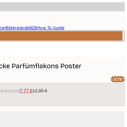
ter
Bilderwände
B2B
How To Guide
icke Parfümflakons Poster
-30%*
liedspreis
|
7,77 €
12,95 €