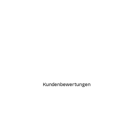
-30%*
Coco Poster
Ab 9,07 €
12,95 €
Kundenbewertungen
n
ügig, schnell, sicher verpackt und ein stressfreier Einkauf gewesen.