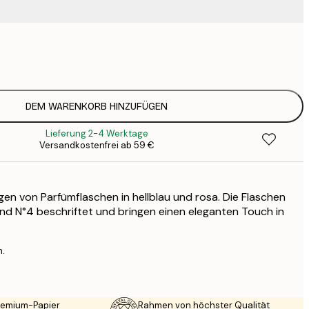
9
1
15
2
23
DEM WARENKORB HINZUFÜGEN
3
Lieferung 2-4 Werktage
30
Versandkostenfrei ab 59 €
4
75
gen von Parfümflaschen in hellblau und rosa. Die Flaschen
 und N°4 beschriftet und bringen einen eleganten Touch in
n.
Premium-Papier
Rahmen von höchster Qualität