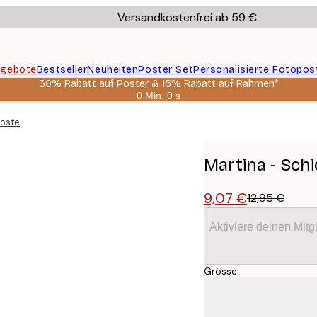
Versandkostenfrei ab 59 €
gebote
Bestseller
Neuheiten
Poster Set
Personalisierte Fotopos
30% Rabatt auf Poster & 15% Rabatt auf Rahmen*
0 Min.
0 s
Gültig
bis:
Poster
2026-
08-
06
Martina - Sch
9,07 €
12,95 €
Aktiviere deinen Mitg
Grösse