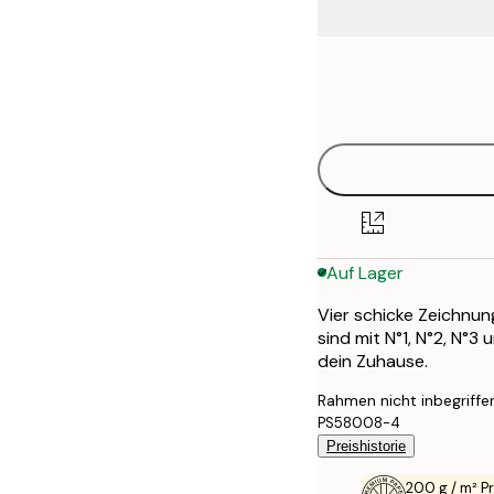
Frame
21x30 cm
options
30x40 cm
50x70 cm
70x100 cm
Auf Lager
100x150 cm
Vier schicke Zeichnun
sind mit N°1, N°2, N°3
dein Zuhause.
Rahmen nicht inbegriffe
PS58008-4
Preishistorie
200 g / m² 