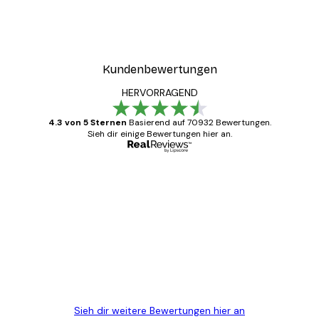
Kundenbewertungen
HERVORRAGEND
4.3 von 5 Sternen
Basierend auf 70932 Bewertungen.
Sieh dir einige Bewertungen hier an.
Verifizierter Käufer
Kundenbewertungen
Alles wie immer zügig, schnell, sicher
verpackt und ein stressfreier Einkauf
gewesen.
5 Jun
Edit D
Sieh dir weitere Bewertungen hier an