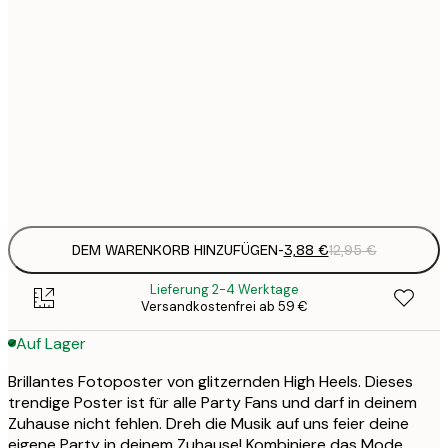
3
21x30 cm
1
5
30x40 cm
2
8
50x70 cm
3
Frame
options
DEM WARENKORB HINZUFÜGEN
-
3,88 €
12,95 €
Lieferung 2-4 Werktage
Versandkostenfrei ab 59 €
Auf Lager
Brillantes Fotoposter von glitzernden High Heels. Dieses
trendige Poster ist für alle Party Fans und darf in deinem
Zuhause nicht fehlen. Dreh die Musik auf uns feier deine
eigene Party in deinem Zuhause! Kombiniere das Mode