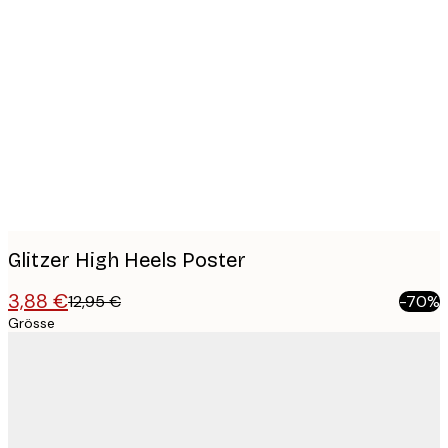
Product
images
Glitzer High Heels Poster
3,88 €
12,95 €
-70%
Grösse