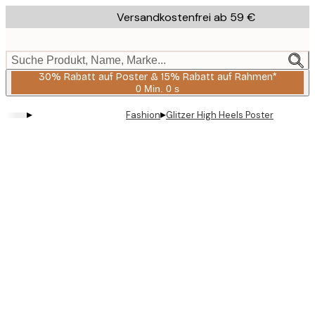
Skip
Versandkostenfrei ab 59 €
to
main
content.
Suche Produkt, Name, Marke...
30% Rabatt auf Poster & 15% Rabatt auf Rahmen*
0 Min.
0 s
Gültig
bis:
▸
▸
Fashion
Glitzer High Heels Poster
2026-
08-
06