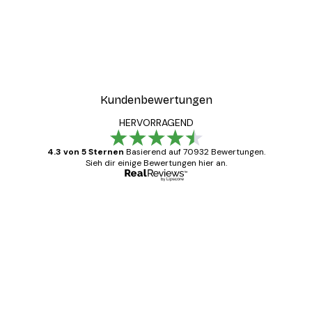
Kundenbewertungen
HERVORRAGEND
4.3 von 5 Sternen
Basierend auf 70932 Bewertungen.
Sieh dir einige Bewertungen hier an.
Verifizierter Käufer
Kundenbewertungen
Alles wie immer zügig, schnell, sicher
verpackt und ein stressfreier Einkauf
gewesen.
5 Jun
Edit D