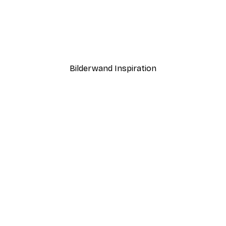
-30%*
nd das Pferd Poster
Sommermorgen Poster
Ab 9,07 €
12,95 €
Bilderwand Inspiration