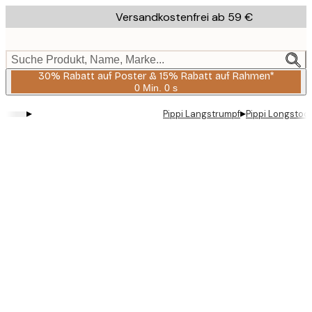
Skip
Versandkostenfrei ab 59 €
to
main
content.
Suche Produkt, Name, Marke...
30% Rabatt auf Poster & 15% Rabatt auf Rahmen*
0 Min.
0 s
Gültig
bis:
▸
▸
Pippi Langstrumpf
Pippi Longstock
2026-
08-
06