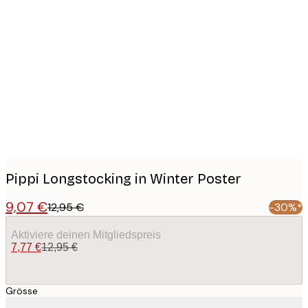
Product
images
Pippi Longstocking in Winter Poster
9,07 €
12,95 €
-30%*
Aktiviere deinen Mitgliedspreis
7,77 €
12,95 €
Grösse