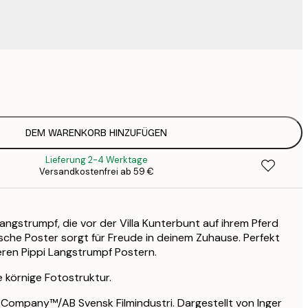
9
1
15
2
19
DEM WARENKORB HINZUFÜGEN
2
Lieferung 2-4 Werktage
25
Versandkostenfrei ab 59 €
3
34
4
angstrumpf, die vor der Villa Kunterbunt auf ihrem Pferd
ische Poster sorgt für Freude in deinem Zuhause. Perfekt
ren Pippi Langstrumpf Postern.
e körnige Fotostruktur.
Company™/AB Svensk Filmindustri. Dargestellt von Inger