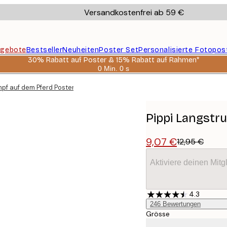
Versandkostenfrei ab 59 €
gebote
Bestseller
Neuheiten
Poster Set
Personalisierte Fotopos
30% Rabatt auf Poster & 15% Rabatt auf Rahmen*
0 Min.
0 s
Gültig
bis:
mpf auf dem Pferd Poster
2026-
08-
06
Pippi Langstr
9,07 €
12,95 €
Aktiviere deinen Mitg
4.3
246
Bewertungen
Grösse