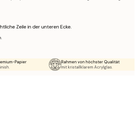
htliche Zeile in der unteren Ecke.
n.
Premium-Papier
Rahmen von höchster Qualität
inish.
mit kristallklarem Acrylglas.