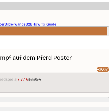
ter
Bilderwände
B2B
How To Guide
umpf auf dem Pferd Poster
-30%*
liedspreis
|
7,77 €
12,95 €