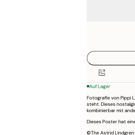
Frame
21x30 cm
options
30x40 cm
40x50 cm
50x70 cm
Auf Lager
70x100 cm
Fotografie von Pippi L
steht. Dieses nostalg
kombinierbar mit ande
Dieses Poster hat ein
©The Astrid Lindgren 