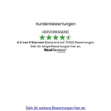
Kundenbewertungen
HERVORRAGEND
4.3 von 5 Sternen
Basierend auf 70932 Bewertungen.
Sieh dir einige Bewertungen hier an.
Verifizierter Käufer
Kundenbewertungen
Alles wie immer zügig, schnell, sicher
verpackt und ein stressfreier Einkauf
gewesen.
5 Jun
Edit D
Sieh dir weitere Bewertungen hier an