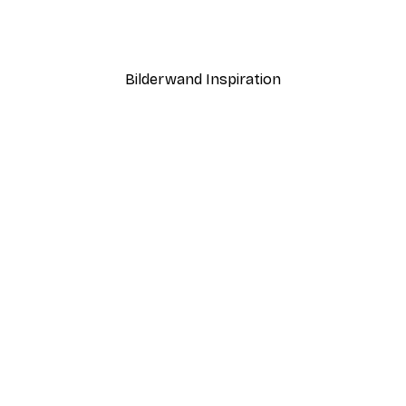
Abstrakter Sonnenunter
Ab 7,77 €
12,95 €
Bilderwand Inspiration