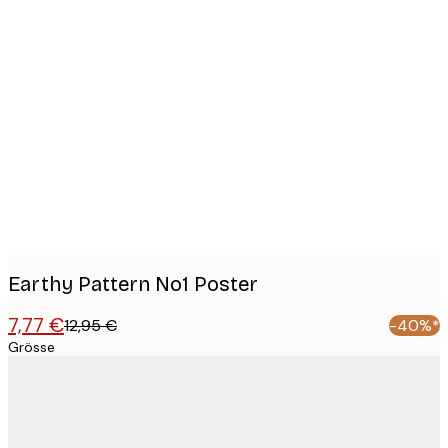
Product
images
Earthy Pattern No1 Poster
7,77 €
12,95 €
-40%*
Grösse