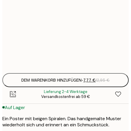
7
21x30 cm
1
12
30x40 cm
2
19
50x70 cm
3
Frame
options
DEM WARENKORB HINZUFÜGEN
-
7,77 €
12,95 €
Lieferung 2-4 Werktage
Versandkostenfrei ab 59 €
Auf Lager
Ein Poster mit beigen Spiralen. Das handgemalte Muster
wiederholt sich und erinnert an ein Schmuckstück.