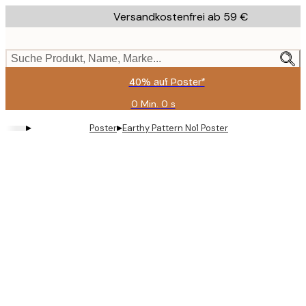
Skip
Versandkostenfrei ab 59 €
to
main
content.
Suche Produkt, Name, Marke...
40% auf Poster*
0 Min.
0 s
Gültig
bis:
▸
▸
Poster
Earthy Pattern No1 Poster
2026-
08-
09