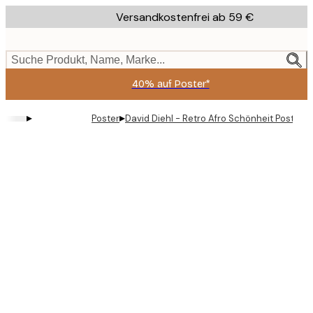
Skip
Versandkostenfrei ab 59 €
to
main
content.
Suche Produkt, Name, Marke...
40% auf Poster*
▸
▸
Poster
David Diehl - Retro Afro Schönheit Poster