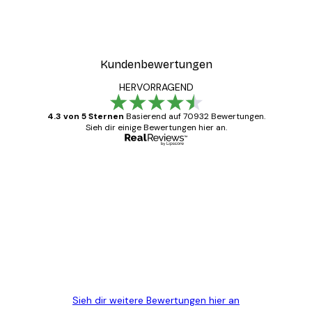
Kundenbewertungen
HERVORRAGEND
4.3 von 5 Sternen
Basierend auf 70932 Bewertungen.
Sieh dir einige Bewertungen hier an.
Verifizierter Käufer
Kundenbewertungen
Alles wie immer zügig, schnell, sicher
verpackt und ein stressfreier Einkauf
gewesen.
5 Jun
Edit D
Sieh dir weitere Bewertungen hier an