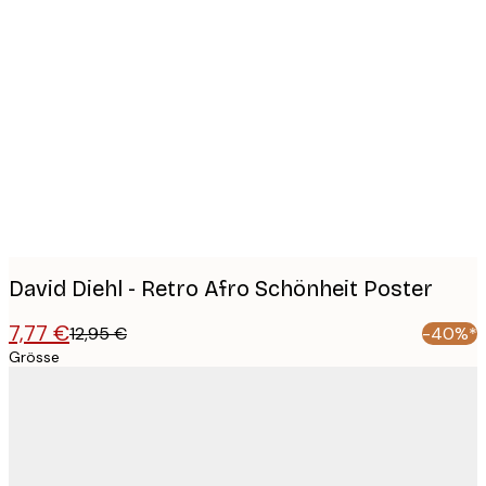
Product
images
David Diehl - Retro Afro Schönheit Poster
7,77 €
12,95 €
-40%*
Grösse