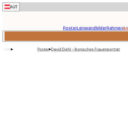
Skip
AUT
to
main
content.
Poster
Leinwandbilder
Rahmen
An
▸
▸
Poster
David Diehl - Ikonisches Frauenporträt Pos