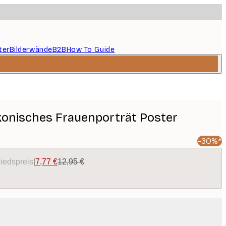
ter
Bilderwände
B2B
How To Guide
Ikonisches Frauenporträt Poster
-30%*
liedspreis
|
7,77 €
12,95 €