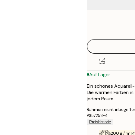
Frame
21x30 cm
options
30x40 cm
50x70 cm
70x100 cm
Auf Lager
Ein schönes Aquarell-
Die warmen Farben in 
jedem Raum.
Rahmen nicht inbegriffe
PS57258-4
Preishistorie
200 g / m² 