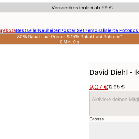
Versandkostenfrei ab 59 €
gebote
Bestseller
Neuheiten
Poster Set
Personalisierte Fotopos
30% Rabatt auf Poster & 15% Rabatt auf Rahmen*
0 Min.
0 s
Gültig
bis:
ter
2026-
08-
06
David Diehl - 
9,07 €
12,95 €
Aktiviere deinen Mitg
Grösse