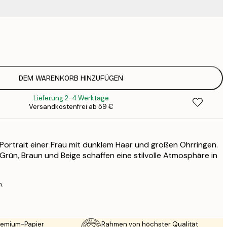
9
1
15
2
23
DEM WARENKORB HINZUFÜGEN
3
Lieferung 2-4 Werktage
30
Versandkostenfrei ab 59 €
4
Portrait einer Frau mit dunklem Haar und großen Ohrringen.
Grün, Braun und Beige schaffen eine stilvolle Atmosphäre in
n.
Premium-Papier
Rahmen von höchster Qualität