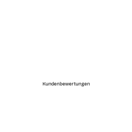
-30%*
Coco Poster
Ab 9,07 €
12,95 €
Kundenbewertungen
n
ügig, schnell, sicher verpackt und ein stressfreier Einkauf gewesen.