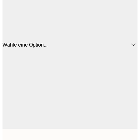
Wähle eine Option...
16