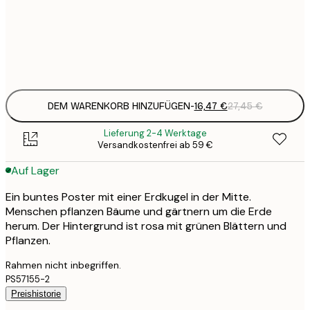
50x50 cm
2
Frame
options
DEM WARENKORB HINZUFÜGEN
-
16,47 €
27,45 €
Lieferung 2-4 Werktage
Versandkostenfrei ab 59 €
Auf Lager
Ein buntes Poster mit einer Erdkugel in der Mitte.
Menschen pflanzen Bäume und gärtnern um die Erde
herum. Der Hintergrund ist rosa mit grünen Blättern und
Pflanzen.
Rahmen nicht inbegriffen.
PS57155-2
Preishistorie