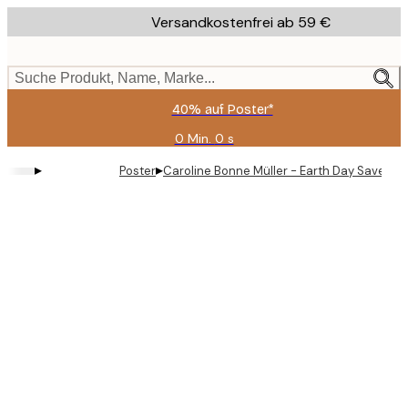
Skip
Versandkostenfrei ab 59 €
to
main
content.
Suche Produkt, Name, Marke...
40% auf Poster*
0 Min.
0 s
Gültig
bis:
▸
▸
Poster
Caroline Bonne Müller - Earth Day Save the
2026-
08-
09