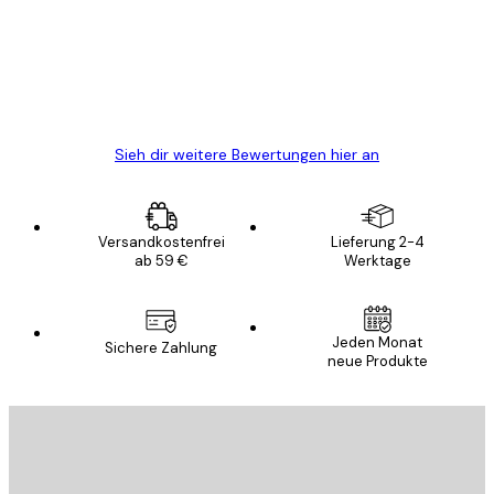
verpackt und ein stressfreier Einkauf
gewesen.
5 Jun
Edit D
Sieh dir weitere Bewertungen hier an
Versandkostenfrei
Lieferung 2-4
ab 59 €
Werktage
Jeden Monat
Sichere Zahlung
neue Produkte